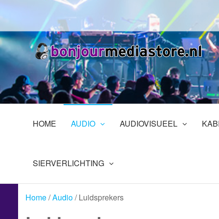
Ga
naar
de
inhoud
B
Pr
in
En
HOME
AUDIO
AUDIOVISUEEL
KAB
SIERVERLICHTING
Home
/
Audio
/ Luidsprekers