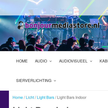
Ga
naar
de
inhoud
B
Pr
in
En
HOME
AUDIO
AUDIOVISUEEL
KAB
SIERVERLICHTING
Home
/
Licht
/
Light Bars
/ Light Bars Indoor