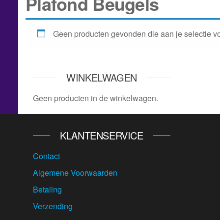
Plafond Beugels
Geen producten gevonden die aan je selectie v
WINKELWAGEN
Geen producten in de winkelwagen.
KLANTENSERVICE
Contact
Algemene Voorwaarden
Betaling
Verzending