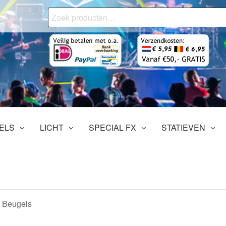
Zoeken
naar:
onjourMediaStore.nl
ofessionals
tertainment
ELS
LICHT
SPECIAL FX
STATIEVEN
d Beugels