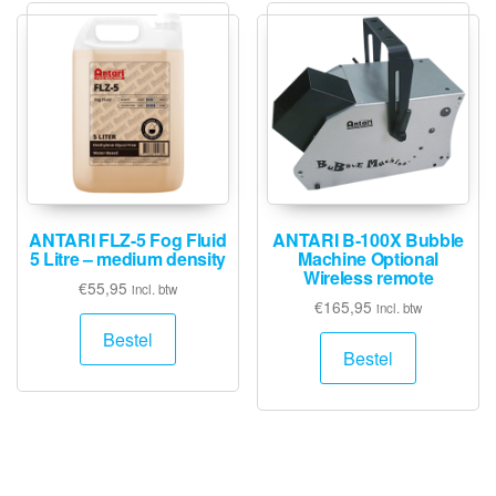
ANTARI FLZ-5 Fog Fluid
ANTARI B-100X Bubble
5 Litre – medium density
Machine Optional
Wireless remote
€
55,95
incl. btw
€
165,95
incl. btw
Bestel
Bestel