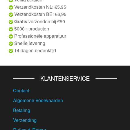
Verzendkosten NL: €5,95
Verzendkosten BE: €6,95
Gratis
verzonden bij €50
5000+ producten
Professionele apparatuur
Snelle levering
14 dagen bedenktijd
KLANTENSERVICE
Contact
Algemene Voorwaarden
Betaling
Verzending
Ruilen & Retour