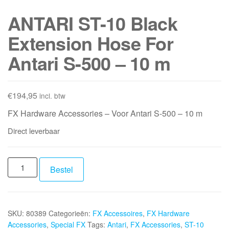
ANTARI ST-10 Black
Extension Hose For
Antari S-500 – 10 m
€
194,95
incl. btw
FX Hardware Accessories – Voor Antari S-500 – 10 m
Direct leverbaar
ANTARI
Bestel
ST-
10
Black
SKU:
80389
Categorieën:
FX Accessoires
,
FX Hardware
Extension
Accessories
,
Special FX
Tags:
Antari
,
FX Accessories
,
ST-10
Hose