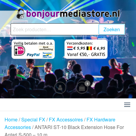
Ga
naar
de
BonjourMediaStore.nl
Professionals in
inhoud
Zoeken
Zoeken
Entertainment
naar:
0
Home
/
Special FX
/
FX Accessoires
/
FX Hardware
Accessories
/ ANTARI ST-10 Black Extension Hose For
Antari S-500 – 10 m