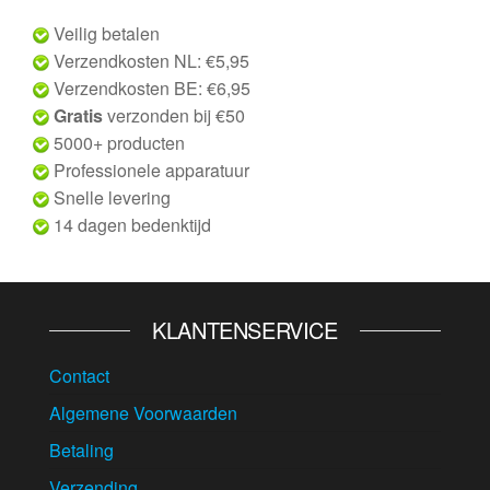
Veilig betalen
Verzendkosten NL: €5,95
Verzendkosten BE: €6,95
Gratis
verzonden bij €50
5000+ producten
Professionele apparatuur
Snelle levering
14 dagen bedenktijd
KLANTENSERVICE
Contact
Algemene Voorwaarden
Betaling
Verzending