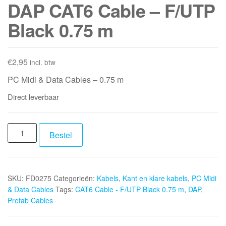
DAP CAT6 Cable – F/UTP
Black 0.75 m
€
2,95
incl. btw
PC Midi & Data Cables – 0.75 m
Direct leverbaar
DAP
Bestel
CAT6
Cable
-
SKU:
FD0275
Categorieën:
Kabels
,
Kant en klare kabels
,
PC Midi
F/UTP
& Data Cables
Tags:
CAT6 Cable - F/UTP Black 0.75 m
,
DAP
,
Black
Prefab Cables
0.75
m