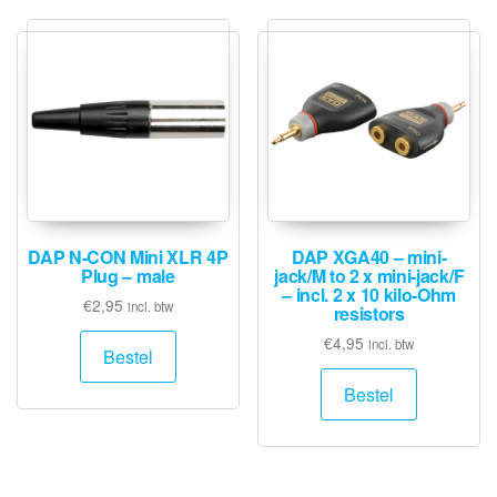
DAP N-CON Mini XLR 4P
DAP XGA40 – mini-
Plug – male
jack/M to 2 x mini-jack/F
– incl. 2 x 10 kilo-Ohm
€
2,95
incl. btw
resistors
€
4,95
incl. btw
Bestel
Bestel