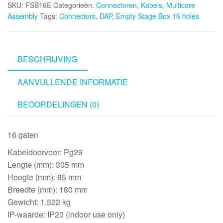
SKU:
FSB16E
Categorieën:
Connectoren
,
Kabels
,
Multicore
16
Assembly
Tags:
Connectors
,
DAP
,
Empty Stage Box 16 holes
holes
aantal
BESCHRIJVING
AANVULLENDE INFORMATIE
BEOORDELINGEN (0)
16 gaten
Kabeldoorvoer: Pg29
Lengte (mm): 305 mm
Hoogte (mm): 85 mm
Breedte (mm): 180 mm
Gewicht: 1.522 kg
IP-waarde: IP20 (indoor use only)