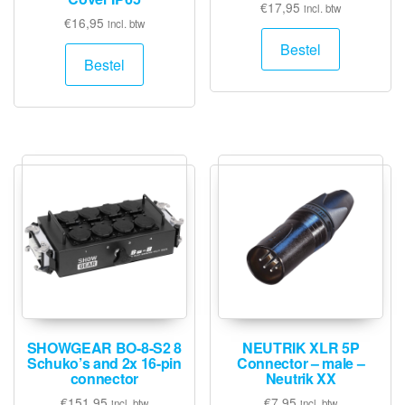
€
17,95
incl. btw
€
16,95
incl. btw
Bestel
Bestel
SHOWGEAR BO-8-S2 8
NEUTRIK XLR 5P
Schuko’s and 2x 16-pin
Connector – male –
connector
Neutrik XX
€
151,95
€
7,95
incl. btw
incl. btw