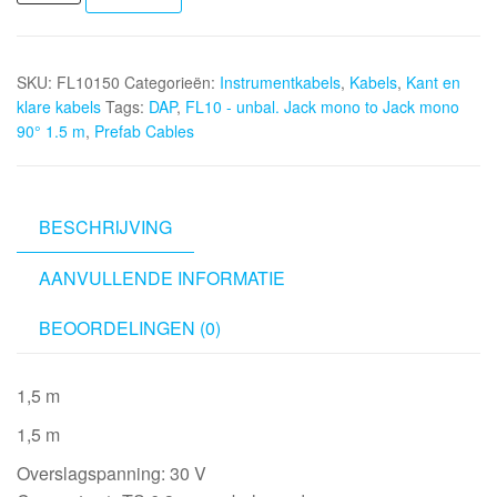
FL10
-
unbal.
SKU:
FL10150
Categorieën:
Instrumentkabels
,
Kabels
,
Kant en
Jack
klare kabels
Tags:
DAP
,
FL10 - unbal. Jack mono to Jack mono
mono
90° 1.5 m
,
Prefab Cables
to
Jack
mono
90°
BESCHRIJVING
1.5
AANVULLENDE INFORMATIE
m
aantal
BEOORDELINGEN (0)
1,5 m
1,5 m
Overslagspanning: 30 V