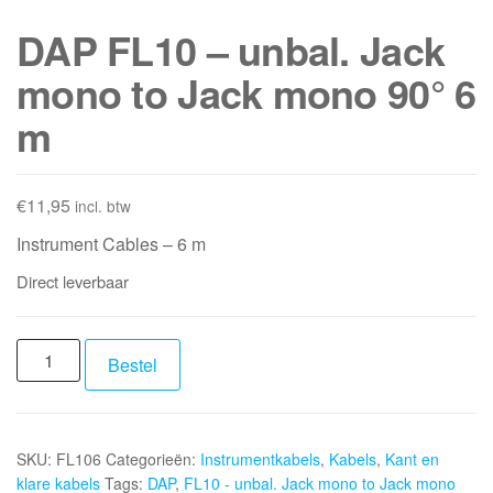
DAP FL10 – unbal. Jack
mono to Jack mono 90° 6
m
€
11,95
incl. btw
Instrument Cables – 6 m
Direct leverbaar
DAP
Bestel
FL10
-
unbal.
SKU:
FL106
Categorieën:
Instrumentkabels
,
Kabels
,
Kant en
Jack
klare kabels
Tags:
DAP
,
FL10 - unbal. Jack mono to Jack mono
mono