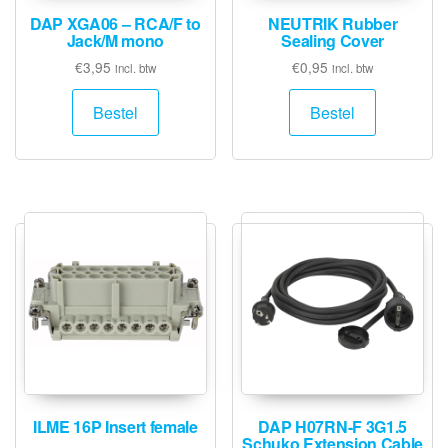
DAP XGA06 – RCA/F to
NEUTRIK Rubber
Jack/M mono
Sealing Cover
€
3,95
€
0,95
incl. btw
incl. btw
Bestel
Bestel
ILME 16P Insert female
DAP H07RN-F 3G1.5
Schuko Extension Cable