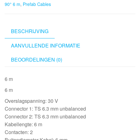
90° 6 m
,
Prefab Cables
to
Jack
mono
90°
BESCHRIJVING
6
AANVULLENDE INFORMATIE
m
aantal
BEOORDELINGEN (0)
6 m
6 m
Overslagspanning: 30 V
Connector 1: TS 6.3 mm unbalanced
Connector 2: TS 6.3 mm unbalanced
Kabellengte: 6 m
Contacten: 2
Buitendiameter Kabel: 6 mm