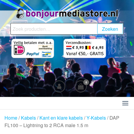
Ga
naar
de
BonjourMediaStore.nl
Professionals in
inhoud
Zoeken
Zoeken
Entertainment
naar:
0
Home
/
Kabels
/
Kant en klare kabels
/
Y-Kabels
/ DAP
FL100 – Lightning to 2 RCA male 1.5 m