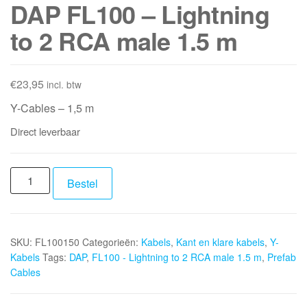
DAP FL100 – Lightning
to 2 RCA male 1.5 m
€
23,95
incl. btw
Y-Cables – 1,5 m
Direct leverbaar
DAP
Bestel
FL100
-
Lightning
SKU:
FL100150
Categorieën:
Kabels
,
Kant en klare kabels
,
Y-
to
Kabels
Tags:
DAP
,
FL100 - Lightning to 2 RCA male 1.5 m
,
Prefab
2
Cables
RCA
male