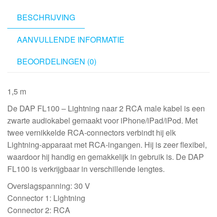
1.5
m
BESCHRIJVING
aantal
AANVULLENDE INFORMATIE
BEOORDELINGEN (0)
1,5 m
De DAP FL100 – Lightning naar 2 RCA male kabel is een
zwarte audiokabel gemaakt voor iPhone/iPad/iPod. Met
twee vernikkelde RCA-connectors verbindt hij elk
Lightning-apparaat met RCA-ingangen. Hij is zeer flexibel,
waardoor hij handig en gemakkelijk in gebruik is. De DAP
FL100 is verkrijgbaar in verschillende lengtes.
Overslagspanning: 30 V
Connector 1: Lightning
Connector 2: RCA