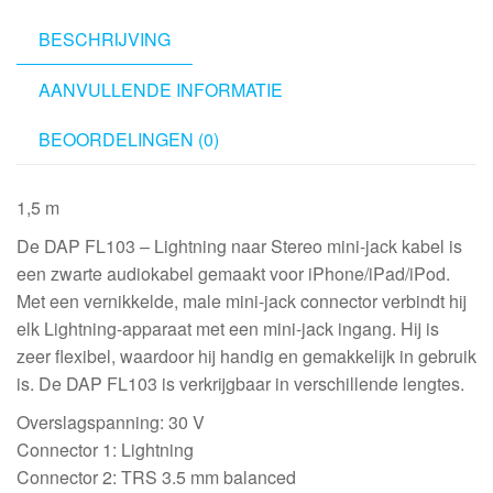
1.5
m
BESCHRIJVING
aantal
AANVULLENDE INFORMATIE
BEOORDELINGEN (0)
1,5 m
De DAP FL103 – Lightning naar Stereo mini-jack kabel is
een zwarte audiokabel gemaakt voor iPhone/iPad/iPod.
Met een vernikkelde, male mini-jack connector verbindt hij
elk Lightning-apparaat met een mini-jack ingang. Hij is
zeer flexibel, waardoor hij handig en gemakkelijk in gebruik
is. De DAP FL103 is verkrijgbaar in verschillende lengtes.
Overslagspanning: 30 V
Connector 1: Lightning
Connector 2: TRS 3.5 mm balanced