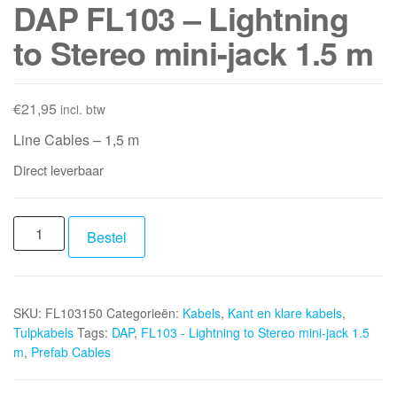
DAP FL103 – Lightning
to Stereo mini-jack 1.5 m
€
21,95
incl. btw
Line Cables – 1,5 m
Direct leverbaar
DAP
Bestel
FL103
-
Lightning
SKU:
FL103150
Categorieën:
Kabels
,
Kant en klare kabels
,
to
Tulpkabels
Tags:
DAP
,
FL103 - Lightning to Stereo mini-jack 1.5
Stereo
m
,
Prefab Cables
mini-
jack