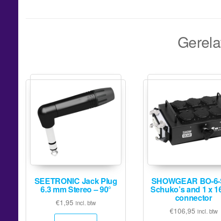
Gerela
SEETRONIC Jack Plug
SHOWGEAR BO-6-
6.3 mm Stereo – 90°
Schuko’s and 1 x 1
connector
€
1,95
incl. btw
€
106,95
incl. btw