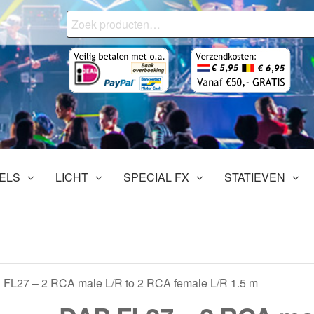
Zoeken
naar:
onjourMediaStore.nl
ofessionals
tertainment
ELS
LICHT
SPECIAL FX
STATIEVEN
 FL27 – 2 RCA male L/R to 2 RCA female L/R 1.5 m