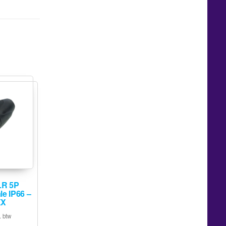
LR 5P
e IP66 –
XX
. btw