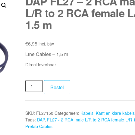
DAP FL27 – 2 RCA ma
L/R to 2 RCA female L
1.5 m
€
6,95
incl. btw
Line Cables – 1,5 m
Direct leverbaar
DAP
Bestel
FL27
-
2
SKU:
FL27150
Categorieën:
Kabels
,
Kant en klare kabels
RCA
Tags:
DAP
,
FL27 - 2 RCA male L/R to 2 RCA female L/R 
male
Prefab Cables
L/R