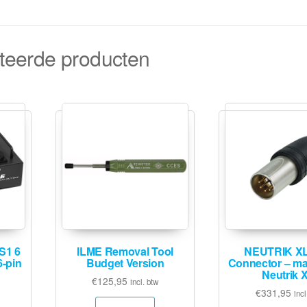
teerde producten
S1 6
ILME Removal Tool
NEUTRIK X
6-pin
Budget Version
Connector – mal
Neutrik 
€
125,95
incl. btw
€
331,95
incl