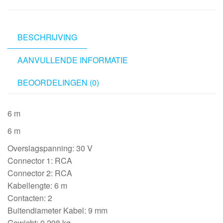
to
2
RCA
BESCHRIJVING
female
AANVULLENDE INFORMATIE
L/R
6
BEOORDELINGEN (0)
m
aantal
6 m
6 m
Overslagspanning: 30 V
Connector 1: RCA
Connector 2: RCA
Kabellengte: 6 m
Contacten: 2
Buitendiameter Kabel: 9 mm
Gewicht: 0.298 kg