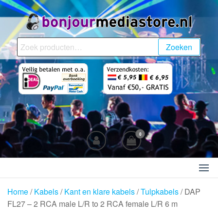
Ga
naar
de
BonjourMediaStore.nl
Professionals in
inhoud
Zoeken
Zoeken
Entertainment
naar:
0
Home
/
Kabels
/
Kant en klare kabels
/
Tulpkabels
/ DAP
FL27 – 2 RCA male L/R to 2 RCA female L/R 6 m