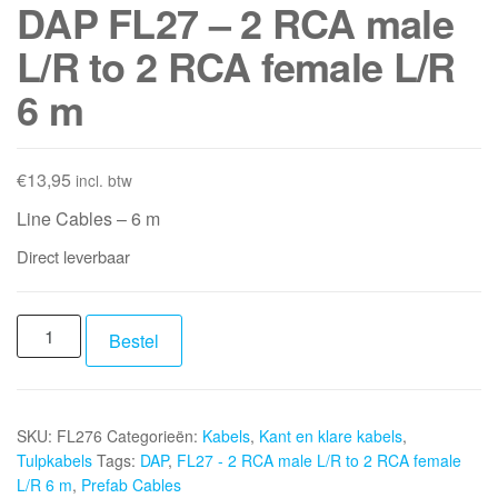
DAP FL27 – 2 RCA male
L/R to 2 RCA female L/R
6 m
€
13,95
incl. btw
Line Cables – 6 m
Direct leverbaar
DAP
Bestel
FL27
-
2
SKU:
FL276
Categorieën:
Kabels
,
Kant en klare kabels
,
RCA
Tulpkabels
Tags:
DAP
,
FL27 - 2 RCA male L/R to 2 RCA female
male
L/R 6 m
,
Prefab Cables
L/R