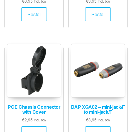
€
0,95
€
3,95
incl. btw
incl. btw
Bestel
Bestel
PCE Chassis Connector
DAP XGA02 – mini-jack/F
with Cover
to mini-jack/F
€
2,95
€
3,95
incl. btw
incl. btw