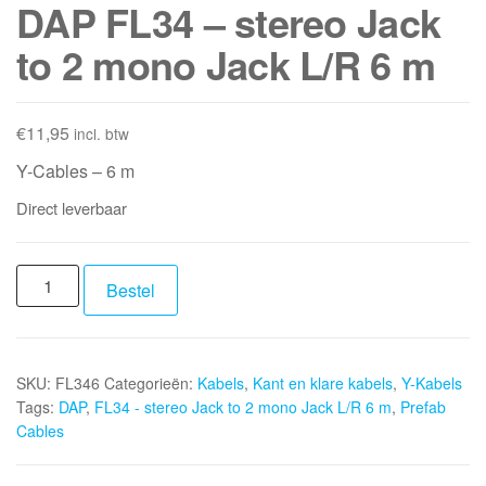
DAP FL34 – stereo Jack
to 2 mono Jack L/R 6 m
€
11,95
incl. btw
Y-Cables – 6 m
Direct leverbaar
DAP
Bestel
FL34
-
stereo
SKU:
FL346
Categorieën:
Kabels
,
Kant en klare kabels
,
Y-Kabels
Jack
Tags:
DAP
,
FL34 - stereo Jack to 2 mono Jack L/R 6 m
,
Prefab
to
Cables
2
mono