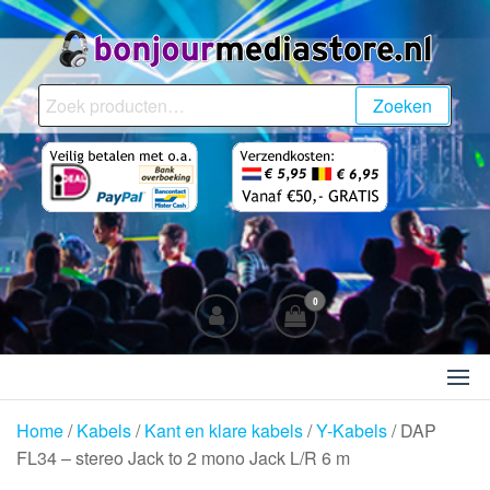
Ga
naar
de
BonjourMediaStore.nl
Professionals in
inhoud
Zoeken
Zoeken
Entertainment
naar:
0
Home
/
Kabels
/
Kant en klare kabels
/
Y-Kabels
/ DAP
FL34 – stereo Jack to 2 mono Jack L/R 6 m