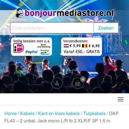
Ga
naar
de
BonjourMediaStore.nl
Professionals in
inhoud
Zoeken
Zoeken
Entertainment
naar:
0
Home
/
Kabels
/
Kant en klare kabels
/
Tulpkabels
/ DAP
FL43 – 2 unbal. Jack mono L/R to 2 XLR/F 3P 1.5 m