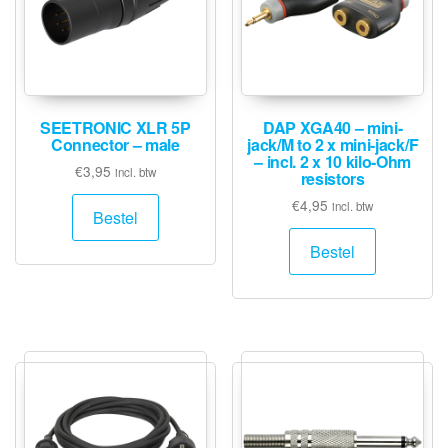
SEETRONIC XLR 5P
DAP XGA40 – mini-
Connector – male
jack/M to 2 x mini-jack/F
– incl. 2 x 10 kilo-Ohm
€
3,95
incl. btw
resistors
€
4,95
incl. btw
Bestel
Bestel