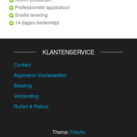
Professionele apparatuur
Snelle levering
14 dagen bedenktijd
KLANTENSERVICE
Contact
Algemene Voorwaarden
Betaling
Verzending
Ruilen & Retour
Thema:
Futurio