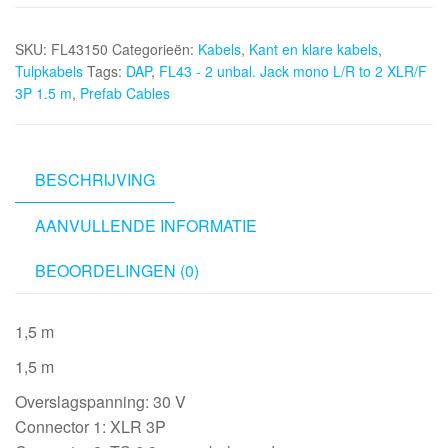
-
2
SKU:
FL43150
Categorieën:
Kabels
,
Kant en klare kabels
,
unbal.
Tulpkabels
Tags:
DAP
,
FL43 - 2 unbal. Jack mono L/R to 2 XLR/F
Jack
3P 1.5 m
,
Prefab Cables
mono
L/R
to
2
BESCHRIJVING
XLR/F
AANVULLENDE INFORMATIE
3P
1.5
BEOORDELINGEN (0)
m
aantal
1,5 m
1,5 m
Overslagspanning: 30 V
Connector 1: XLR 3P