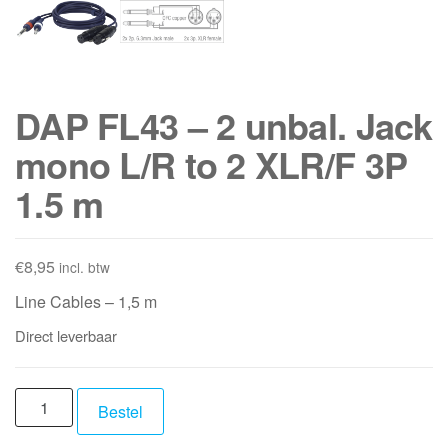
DAP FL43 – 2 unbal. Jack
mono L/R to 2 XLR/F 3P
1.5 m
€
8,95
incl. btw
Line Cables – 1,5 m
Direct leverbaar
DAP
Bestel
FL43