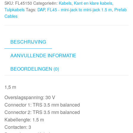
SKU:
FL45150
Categorieën:
Kabels
,
Kant en klare kabels
,
jack
Tulpkabels
Tags:
DAP
,
FL45 - mini-jack to mini-jack 1.5 m
,
Prefab
to
Cables
mini-
jack
1.5
m
BESCHRIJVING
aantal
AANVULLENDE INFORMATIE
BEOORDELINGEN (0)
1,5 m
Overslagspanning: 30 V
Connector 1: TRS 3.5 mm balanced
Connector 2: TRS 3.5 mm balanced
Kabellengte: 1.5 m
Contacten: 3