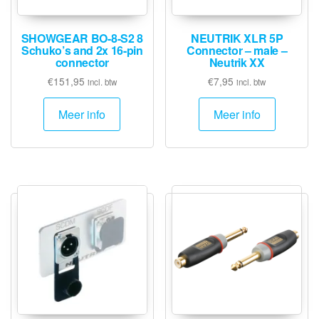
SHOWGEAR BO-8-S2 8
NEUTRIK XLR 5P
Schuko’s and 2x 16-pin
Connector – male –
connector
Neutrik XX
€
151,95
€
7,95
incl. btw
incl. btw
Meer info
Meer info