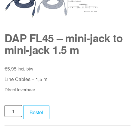
DAP FL45 – mini-jack to
mini-jack 1.5 m
€
5,95
incl. btw
Line Cables – 1,5 m
Direct leverbaar
DAP
Bestel
FL45
-
mini-