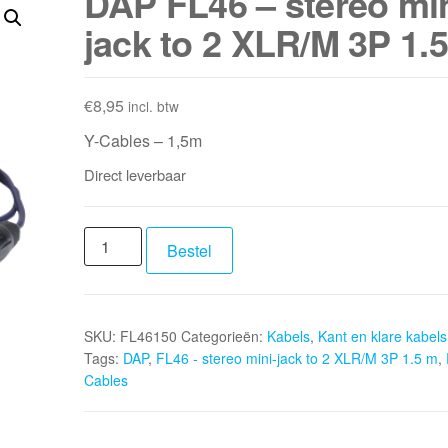
DAP FL46 – stereo min
jack to 2 XLR/M 3P 1.
€
8,95
incl. btw
Y-Cables – 1,5m
Direct leverbaar
DAP
Bestel
FL46
-
stereo
SKU:
FL46150
Categorieën:
Kabels
,
Kant en klare kabels
mini-
Tags:
DAP
,
FL46 - stereo mini-jack to 2 XLR/M 3P 1.5 m
,
jack
Cables
to
2
XLR/M