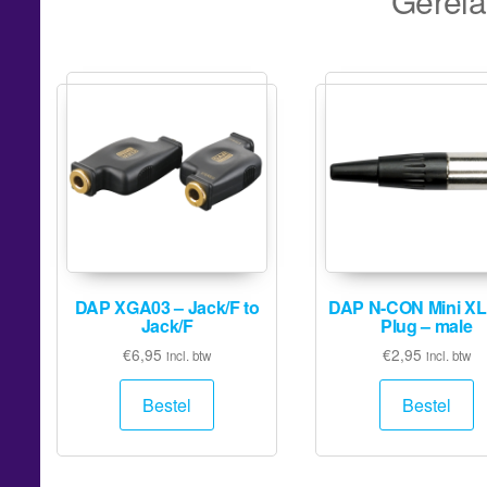
Gerela
DAP XGA03 – Jack/F to
DAP N-CON Mini XL
Jack/F
Plug – male
€
6,95
€
2,95
incl. btw
incl. btw
Bestel
Bestel