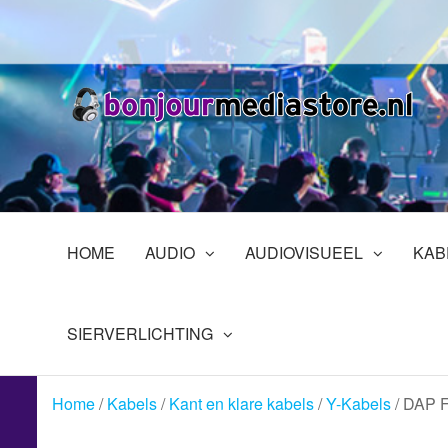
Ga
naar
de
inhoud
B
Pr
in
En
HOME
AUDIO
AUDIOVISUEEL
KAB
SIERVERLICHTING
Home
/
Kabels
/
Kant en klare kabels
/
Y-Kabels
/ DAP F