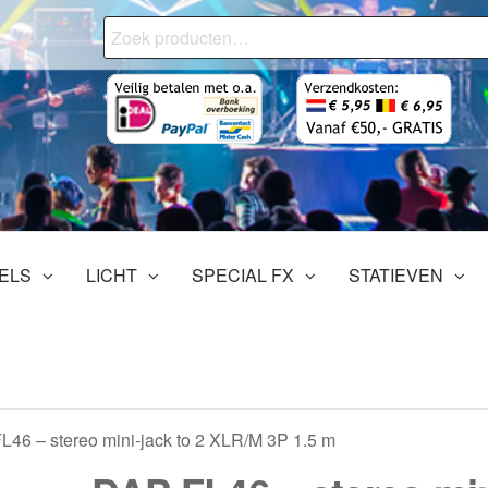
Zoeken
naar:
onjourMediaStore.nl
ofessionals
tertainment
ELS
LICHT
SPECIAL FX
STATIEVEN
L46 – stereo mini-jack to 2 XLR/M 3P 1.5 m