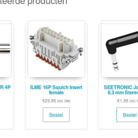
teerde producten
R 4P
ILME 16P Squich Insert
SEETRONIC Ja
female
6.3 mm Stereo
€
23,95
€
1,95
incl. btw
incl. 
Bestel
Bestel