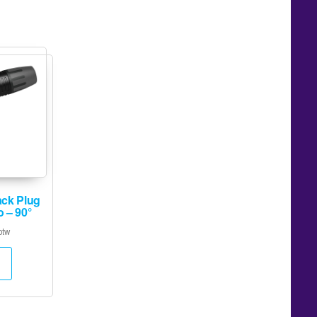
ck Plug
 – 90°
btw