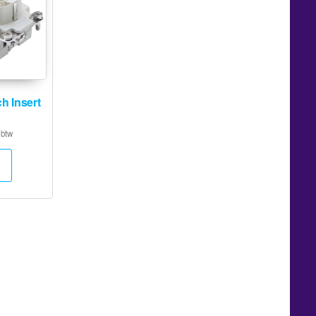
h Insert
 btw