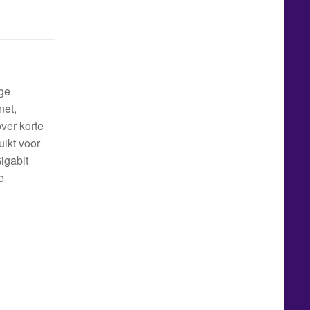
oge
net,
ver korte
uikt voor
igabit
e