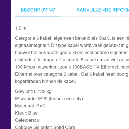
BESCHRIJVING
AANVULLENDE INFORM
1,5 m
Categorie 5 kabel, algemeen bekend als Cat 5, is een 
signaalintegriteit. Dit type kabel wordt vaak gebruikt i
hoewel het ook wordt gebruikt om veel andere signalen z
afstanden) te dragen. Categorie 5-kabel omvat vier getw
100 Mbps netwerken, zoals 100BASE-TX Ethernet, hoew
Ethernet over categorie 5 kabel. Cat 5 kabel heeft doo
koperdraden binnen de kabel.
Gewicht: 0.122 kg
IP-waarde: IP20 (indoor use only)
Materiaal: PVC
Kleur: Blue
Geleiders: 8
Opbouw Geleider: Solid Core