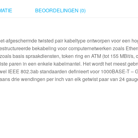
ATIE
BEOORDELINGEN (0)
niet-afgeschermde twisted pair kabeltype ontworpen voor een h
n gestructureerde bekabeling voor computernetwerken zoals Ether
oals basis spraakdiensten, token ring en ATM (tot 155 MBit/s, o
iste paren in een enkele kabelmantel. Het wordt het meest gebr
el IEEE 802.3ab standaarden definieert voor 1000BASE-T – G
rgaans drie wendingen per inch van elk getwist paar van 24 gaug