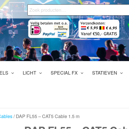
Zoeken
naar:
onjourMediaStore.nl
ofessionals
tertainment
ELS
LICHT
SPECIAL FX
STATIEVEN
Cables
/ DAP FL55 – CAT5 Cable 1.5 m