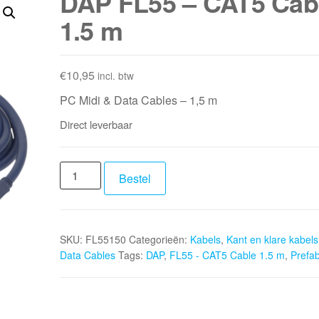
DAP FL55 – CAT5 Cab
1.5 m
€
10,95
incl. btw
PC Midi & Data Cables – 1,5 m
Direct leverbaar
DAP
Bestel
FL55
-
CAT5
SKU:
FL55150
Categorieën:
Kabels
,
Kant en klare kabels
Cable
Data Cables
Tags:
DAP
,
FL55 - CAT5 Cable 1.5 m
,
Prefa
1.5
m
aantal