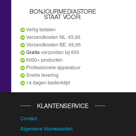
BONJOURMEDIASTORE
STAAT VOOR:
Veilig betalen
Verzendkosten NL: €5,95
Verzendkosten BE: €6,95
Gratis
verzonden bij €50
5000+ producten
Professionele apparatuur
Snelle levering
14 dagen bedenktijd
KLANTENSERVICE
Contact
Algemene Voorwaarden