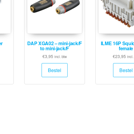
r
DAP XGA02 – mini-jack/F
ILME 16P Squic
to mini-jack/F
female
€
3,95
€
23,95
incl. btw
incl.
Bestel
Bestel