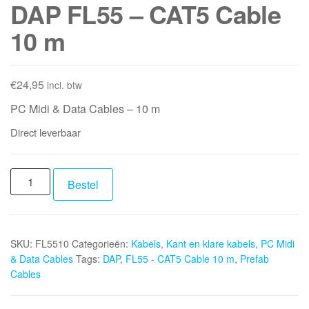
DAP FL55 – CAT5 Cable
10 m
€
24,95
incl. btw
PC Midi & Data Cables – 10 m
Direct leverbaar
DAP
Bestel
FL55
-
CAT5
SKU:
FL5510
Categorieën:
Kabels
,
Kant en klare kabels
,
PC Midi
Cable
& Data Cables
Tags:
DAP
,
FL55 - CAT5 Cable 10 m
,
Prefab
10
Cables
m
aantal