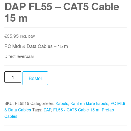
DAP FL55 – CAT5 Cable
15 m
€
35,95
incl. btw
PC Midi & Data Cables – 15 m
Direct leverbaar
DAP
Bestel
FL55
-
CAT5
SKU:
FL5515
Categorieën:
Kabels
,
Kant en klare kabels
,
PC Midi
Cable
& Data Cables
Tags:
DAP
,
FL55 - CAT5 Cable 15 m
,
Prefab
15
Cables
m
aantal