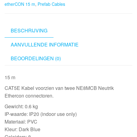
etherCON 15 m
,
Prefab Cables
Neutrik
etherCON
15
m
BESCHRIJVING
aantal
AANVULLENDE INFORMATIE
BEOORDELINGEN (0)
15 m
CAT5E Kabel voorzien van twee NE8MCB Neutrik
Ethercon connectoren.
Gewicht: 0.6 kg
IP-waarde: IP20 (indoor use only)
Materiaal: PVC
Kleur: Dark Blue
Geleiders: 8