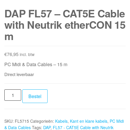
DAP FL57 – CAT5E Cable
with Neutrik etherCON 15
m
€
76,95
incl. btw
PC Midi & Data Cables – 15 m
Direct leverbaar
DAP
Bestel
FL57
-
CAT5E
SKU:
FL5715
Categorieën:
Kabels
,
Kant en klare kabels
,
PC Midi
Cable
& Data Cables
Tags:
DAP
,
FL57 - CAT5E Cable with Neutrik
with