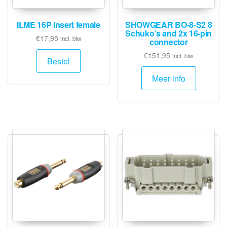
ILME 16P Insert female
SHOWGEAR BO-8-S2 8
Schuko’s and 2x 16-pin
€
17,95
incl. btw
connector
€
151,95
incl. btw
Bestel
Meer info