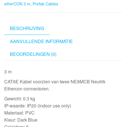
etherCON 3 m
,
Prefab Cables
Neutrik
etherCON
3
m
BESCHRIJVING
aantal
AANVULLENDE INFORMATIE
BEOORDELINGEN (0)
3 m
CAT6E Kabel voorzien van twee NE8MCB Neutrik
Ethercon connectoren.
Gewicht: 0.3 kg
IP-waarde: IP20 (indoor use only)
Materiaal: PVC
Kleur: Dark Blue
Geleiders: 8