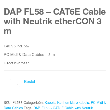
DAP FL58 – CAT6E Cable
with Neutrik etherCON 3
m
€
43,95
incl. btw
PC Midi & Data Cables – 3 m
Direct leverbaar
DAP
Bestel
FL58
-
CAT6E
SKU:
FL583
Categorieën:
Kabels
,
Kant en klare kabels
,
PC Midi &
Cable
Data Cables
Tags:
DAP
,
FL58 - CAT6E Cable with Neutrik
with