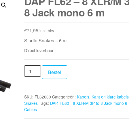
DAP FL62 – 8 XLR/M 3
8 Jack mono 6 m
€
71,95
incl. btw
Studio Snakes – 6 m
Direct leverbaar
DAP
Bestel
FL62
-
8
SKU:
FL62600
Categorieën:
Kabels
,
Kant en klare kabels
XLR/M
Snakes
Tags:
DAP
,
FL62 - 8 XLR/M 3P to 8 Jack mono 6
3P
Cables
to
8
Jack