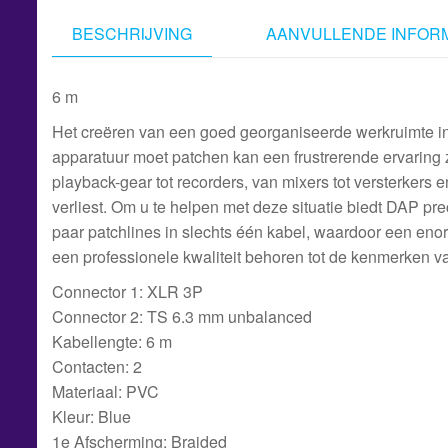
BESCHRIJVING
AANVULLENDE INFORM
6 m
Het creëren van een goed georganiseerde werkruimte in
apparatuur moet patchen kan een frustrerende ervaring z
playback-gear tot recorders, van mixers tot versterkers
verliest. Om u te helpen met deze situatie biedt DAP pr
paar patchlines in slechts één kabel, waardoor een en
een professionele kwaliteit behoren tot de kenmerken v
Connector 1: XLR 3P
Connector 2: TS 6.3 mm unbalanced
Kabellengte: 6 m
Contacten: 2
Materiaal: PVC
Kleur: Blue
1e Afscherming: Braided