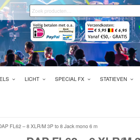
Zoeken
naar:
onjourMediaStore.nl
ofessionals
tertainment
ELS
LICHT
SPECIAL FX
STATIEVEN
DAP FL62 – 8 XLR/M 3P to 8 Jack mono 6 m