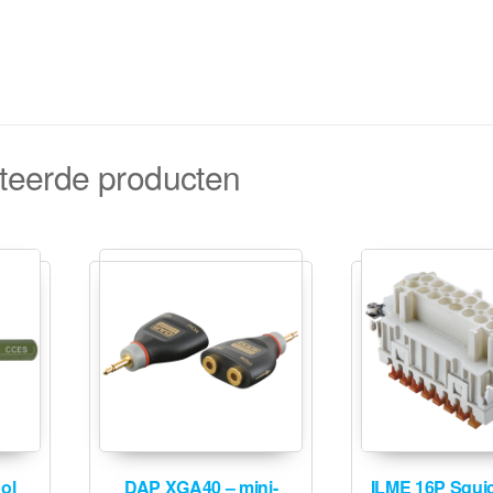
teerde producten
ol
DAP XGA40 – mini-
ILME 16P Squic