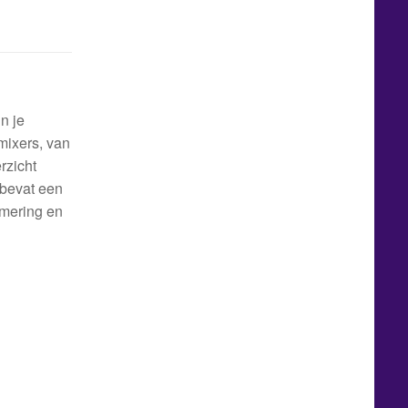
n je
mixers, van
rzicht
 bevat een
mmering en