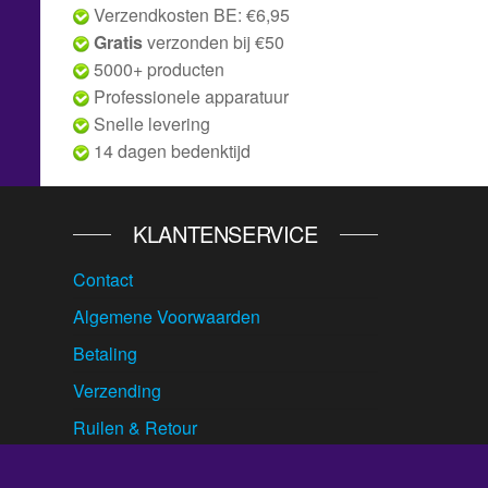
Verzendkosten BE: €6,95
Gratis
verzonden bij €50
5000+ producten
Professionele apparatuur
Snelle levering
14 dagen bedenktijd
KLANTENSERVICE
Contact
Algemene Voorwaarden
Betaling
Verzending
Ruilen & Retour