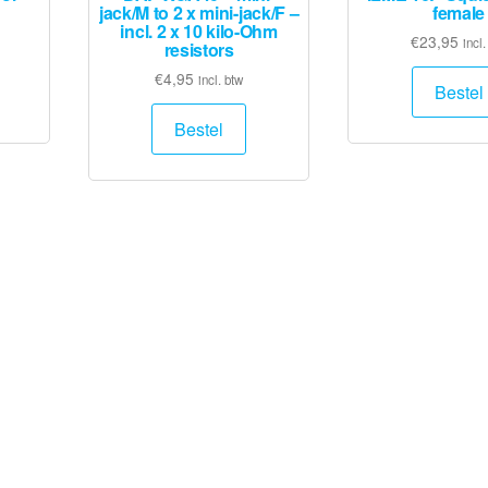
n
jack/M to 2 x mini-jack/F –
female
incl. 2 x 10 kilo-Ohm
€
23,95
incl.
resistors
€
4,95
incl. btw
Bestel
Bestel