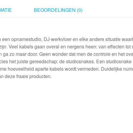
mono
ATIE
BEOORDELINGEN (0)
6
m
aantal
 een opnamestudio, DJ-werkvloer en elke andere situatie waari
ijn. Veel kabels gaan overal en nergens heen: van effecten tot 
 en ga zo maar door. Geen wonder dat men de controle en het ove
ecies het juiste gereedschap: de studiosnakes. Een studiosnake
orme hoeveelheid aparte kabels wordt vermeden. Duidelijke nu
an deze fraaie producten.