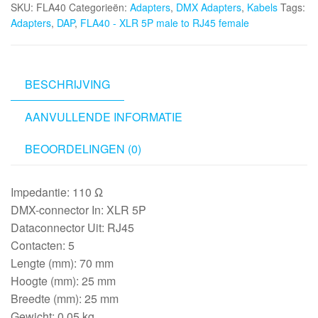
SKU:
FLA40
Categorieën:
Adapters
,
DMX Adapters
,
Kabels
Tags:
5P
Adapters
,
DAP
,
FLA40 - XLR 5P male to RJ45 female
male
to
RJ45
female
BESCHRIJVING
aantal
AANVULLENDE INFORMATIE
BEOORDELINGEN (0)
Impedantie: 110 Ω
DMX-connector In: XLR 5P
Dataconnector Uit: RJ45
Contacten: 5
Lengte (mm): 70 mm
Hoogte (mm): 25 mm
Breedte (mm): 25 mm
Gewicht: 0.05 kg