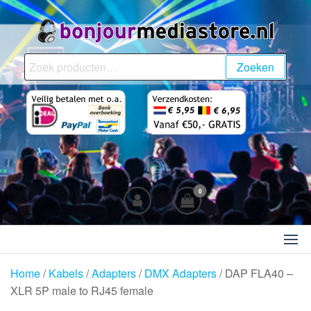
Ga
naar
de
BonjourMediaStore.nl
Professionals in
inhoud
Zoeken
Zoeken
Entertainment
naar:
0
Home
/
Kabels
/
Adapters
/
DMX Adapters
/ DAP FLA40 –
XLR 5P male to RJ45 female