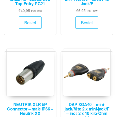
Top Entry PG21
Jack/F
€
40,95
€
6,95
incl. btw
incl. btw
Bestel
Bestel
NEUTRIK XLR 5P
DAP XGA40 – mini-
Connector – male IP66 –
jack/M to 2 x mini-jack/F
Neutrik XX
– incl. 2 x 10 kilo-Ohm