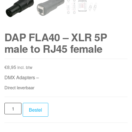
DAP FLA40 – XLR 5P
male to RJ45 female
€
8,95
incl. btw
DMX Adapters –
Direct leverbaar
DAP
Bestel
FLA40
-
XLR