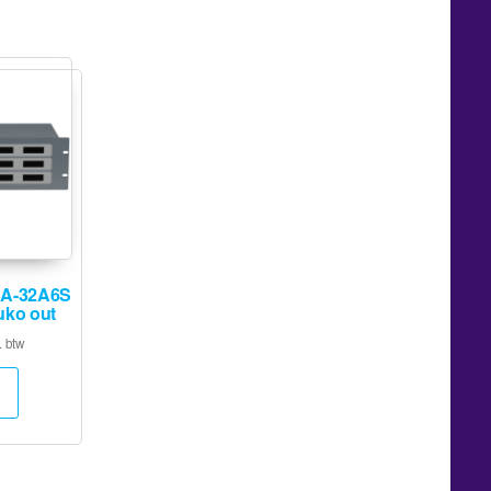
A-32A6S
uko out
. btw