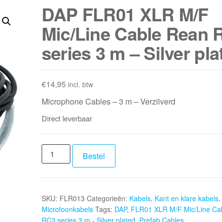
DAP FLR01 XLR M/F
Mic/Line Cable Rean 
series 3 m – Silver pla
€
14,95
incl. btw
Microphone Cables – 3 m – Verzilverd
Direct leverbaar
DAP
Bestel
FLR01
XLR
M/F
SKU:
FLR013
Categorieën:
Kabels
,
Kant en klare kabels
,
Mic/Line
Microfoonkabels
Tags:
DAP
,
FLR01 XLR M/F Mic/Line Ca
Cable
RC3 series 3 m - Silver plated
,
Prefab Cables