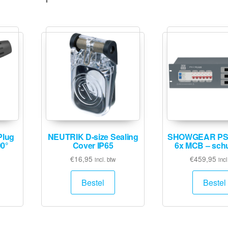
Plug
NEUTRIK D-size Sealing
SHOWGEAR PS
90°
Cover IP65
6x MCB – sch
€
16,95
€
459,95
incl. btw
incl
Bestel
Bestel