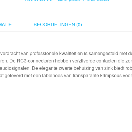
Rean
RC3
series
3
ATIE
BEOORDELINGEN (0)
m
-
Silver
plated
erdracht van professionele kwaliteit en is samengesteld met d
aantal
n. De RC3-connectoren hebben verzilverde contacten die zo
audiosignalen. De elegante zwarte behuizing van zink biedt ro
ordt geleverd met een labelhoes van transparante krimpkous voor