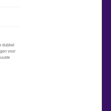
e dubbel
rgen voor
buuste