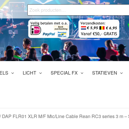
Zoeken
naar:
onjourMediaStore.nl
ofessionals
tertainment
ELS
LICHT
SPECIAL FX
STATIEVEN
/ DAP FLR01 XLR M/F Mic/Line Cable Rean RC3 series 3 m – S