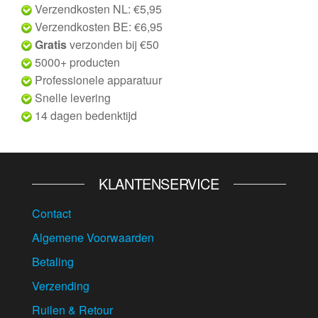
Verzendkosten NL: €5,95
Verzendkosten BE: €6,95
Gratis
verzonden bij €50
5000+ producten
Professionele apparatuur
Snelle levering
14 dagen bedenktijd
KLANTENSERVICE
Contact
Algemene Voorwaarden
Betaling
Verzending
Ruilen & Retour