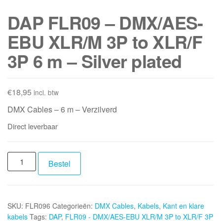
DAP FLR09 – DMX/AES-
EBU XLR/M 3P to XLR/F
3P 6 m – Silver plated
€
18,95
incl. btw
DMX Cables – 6 m – Verzilverd
Direct leverbaar
DAP
Bestel
FLR09
-
DMX/AES-
SKU:
FLR096
Categorieën:
DMX Cables
,
Kabels
,
Kant en klare
EBU
kabels
Tags:
DAP
,
FLR09 - DMX/AES-EBU XLR/M 3P to XLR/F 3P
XLR/M