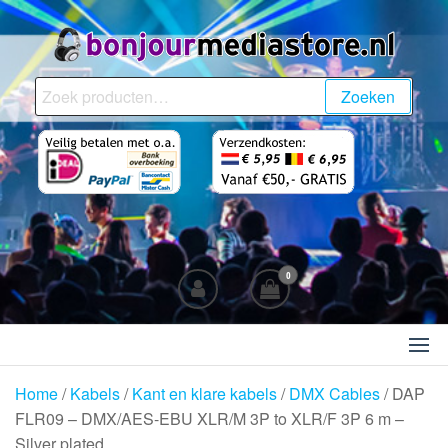
Ga
naar
de
BonjourMediaStore.nl
Professionals in
inhoud
Zoeken
Zoeken
Entertainment
naar:
0
Home
/
Kabels
/
Kant en klare kabels
/
DMX Cables
/ DAP
FLR09 – DMX/AES-EBU XLR/M 3P to XLR/F 3P 6 m –
Silver plated