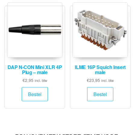
DAP N-CON Mini XLR 4P
ILME 16P Squich Insert
Plug – male
male
€
2,95
€
23,95
incl. btw
incl. btw
Bestel
Bestel