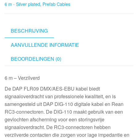
6 m - Silver plated
,
Prefab Cables
3P
to
XLR/F
3P
BESCHRIJVING
6
AANVULLENDE INFORMATIE
m
-
BEOORDELINGEN (0)
Silver
plated
aantal
6 m – Verzilverd
De DAP FLR09 DMX/AES-EBU kabel biedt
signaaloverdracht van professionele kwaliteit, en is
samengesteld uit DAP DIG-110 digitale kabel en Rean
RC3-connectoren. De DIG-110 maakt gebruik van een
gevlochten afscherming voor een storingsvrije
signaaloverdracht. De RC3-connectoren hebben
verzilverde contacten die zorgen voor lage impedantie en