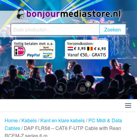
Ga
naar
de
BonjourMediaStore.nl
Professionals in
inhoud
Zoeken
Zoeken
Entertainment
naar:
0
Home
/
Kabels
/
Kant en klare kabels
/
PC Midi & Data
Cables
/ DAP FLR58 – CAT6 F-UTP Cable with Rean
RCEM-Z series 6 m