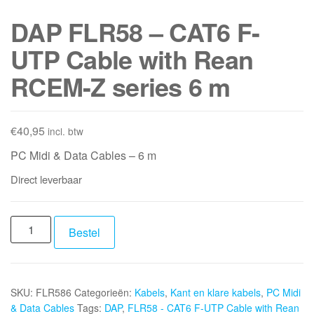
DAP FLR58 – CAT6 F-
UTP Cable with Rean
RCEM-Z series 6 m
€
40,95
incl. btw
PC Midi & Data Cables – 6 m
Direct leverbaar
DAP
Bestel
FLR58
-
CAT6
SKU:
FLR586
Categorieën:
Kabels
,
Kant en klare kabels
,
PC Midi
F-
& Data Cables
Tags:
DAP
,
FLR58 - CAT6 F-UTP Cable with Rean
UTP