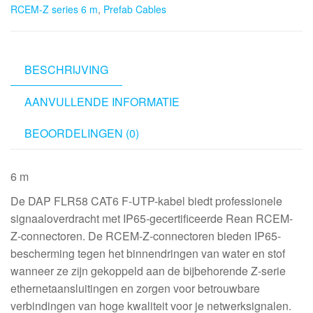
RCEM-Z series 6 m
,
Prefab Cables
Cable
with
Rean
RCEM-
BESCHRIJVING
Z
AANVULLENDE INFORMATIE
series
6
BEOORDELINGEN (0)
m
aantal
6 m
De DAP FLR58 CAT6 F-UTP-kabel biedt professionele
signaaloverdracht met IP65-gecertificeerde Rean RCEM-
Z-connectoren. De RCEM-Z-connectoren bieden IP65-
bescherming tegen het binnendringen van water en stof
wanneer ze zijn gekoppeld aan de bijbehorende Z-serie
ethernetaansluitingen en zorgen voor betrouwbare
verbindingen van hoge kwaliteit voor je netwerksignalen.