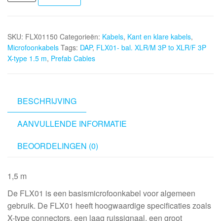
FLX01-
bal.
XLR/M
SKU:
FLX01150
Categorieën:
Kabels
,
Kant en klare kabels
,
3P
Microfoonkabels
Tags:
DAP
,
FLX01- bal. XLR/M 3P to XLR/F 3P
to
X-type 1.5 m
,
Prefab Cables
XLR/F
3P
X-
type
BESCHRIJVING
1.5
AANVULLENDE INFORMATIE
m
aantal
BEOORDELINGEN (0)
1,5 m
De FLX01 is een basismicrofoonkabel voor algemeen
gebruik. De FLX01 heeft hoogwaardige specificaties zoals
X-type connectors, een laag ruissignaal, een groot