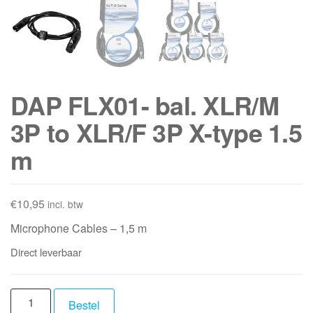
DAP FLX01- bal. XLR/M
3P to XLR/F 3P X-type 1.5
m
€
10,95
incl. btw
Microphone Cables – 1,5 m
Direct leverbaar
DAP
Bestel