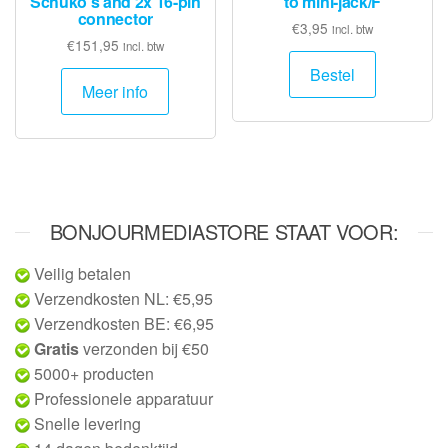
Schuko’s and 2x 16-pin
to mini-jack/F
connector
€
3,95
incl. btw
€
151,95
incl. btw
Bestel
Meer info
BONJOURMEDIASTORE STAAT VOOR:
Veilig betalen
Verzendkosten NL: €5,95
Verzendkosten BE: €6,95
Gratis
verzonden bij €50
5000+ producten
Professionele apparatuur
Snelle levering