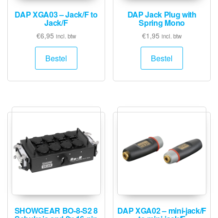
DAP XGA03 – Jack/F to
DAP Jack Plug with
Jack/F
Spring Mono
€
6,95
€
1,95
incl. btw
incl. btw
Bestel
Bestel
SHOWGEAR BO-8-S2 8
DAP XGA02 – mini-jack/F