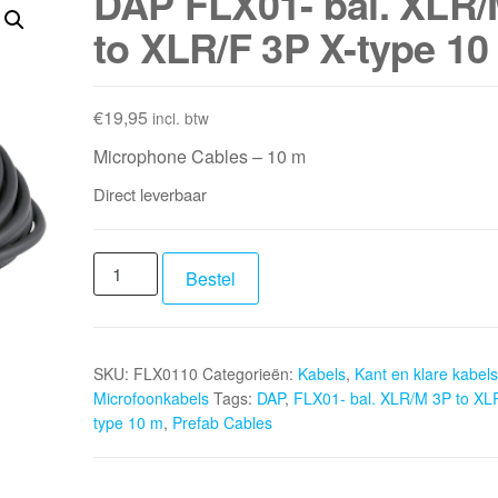
DAP FLX01- bal. XLR/
to XLR/F 3P X-type 10
€
19,95
incl. btw
Microphone Cables – 10 m
Direct leverbaar
DAP
Bestel
FLX01-
bal.
XLR/M
SKU:
FLX0110
Categorieën:
Kabels
,
Kant en klare kabels
3P
Microfoonkabels
Tags:
DAP
,
FLX01- bal. XLR/M 3P to XL
to
type 10 m
,
Prefab Cables
XLR/F
3P
X-