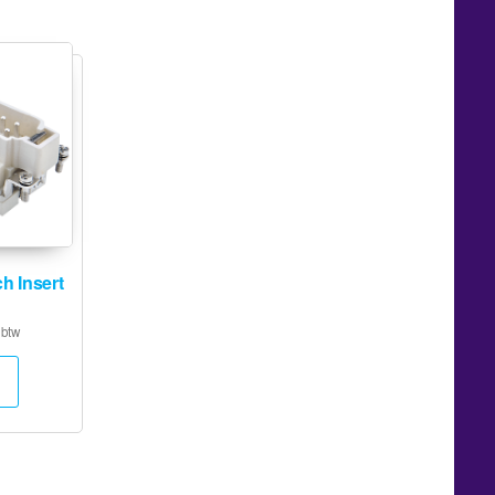
h Insert
 btw