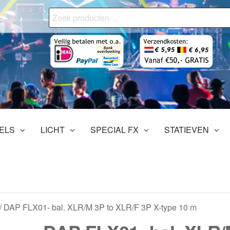
Zoeken
naar:
onjourMediaStore.nl
ofessionals
tertainment
ELS
LICHT
SPECIAL FX
STATIEVEN
/ DAP FLX01- bal. XLR/M 3P to XLR/F 3P X-type 10 m