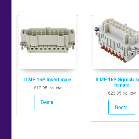
ILME 16P Insert male
ILME 16P Squich In
female
€
17,95
incl. btw
€
23,95
incl. btw
Bestel
Bestel