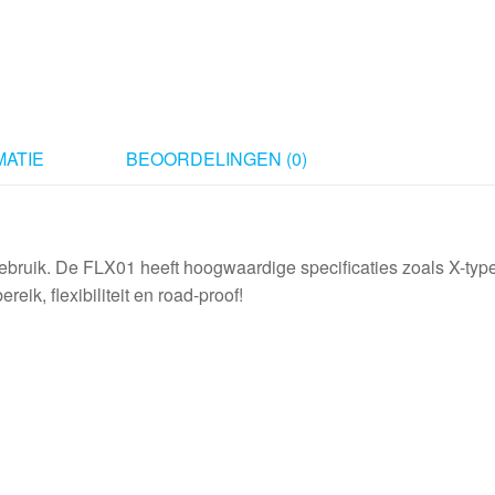
type
10
m
aantal
ATIE
BEOORDELINGEN (0)
bruik. De FLX01 heeft hoogwaardige specificaties zoals X-typ
eik, flexibiliteit en road-proof!