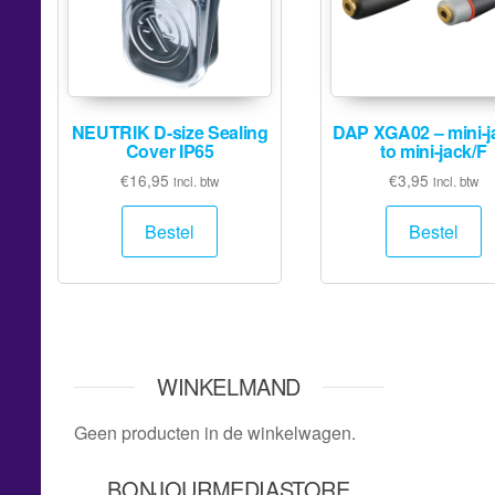
NEUTRIK D-size Sealing
DAP XGA02 – mini-j
Cover IP65
to mini-jack/F
€
16,95
€
3,95
incl. btw
incl. btw
Bestel
Bestel
WINKELMAND
Geen producten in de winkelwagen.
BONJOURMEDIASTORE