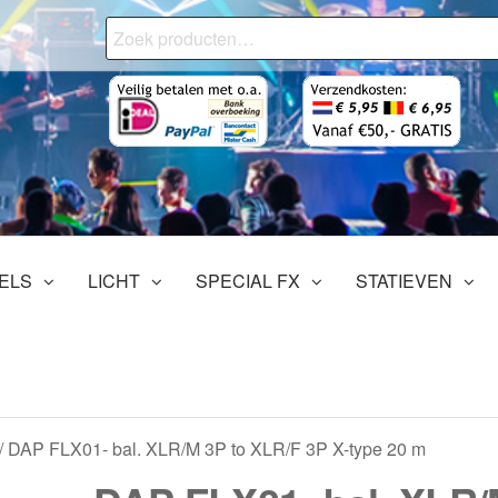
Zoeken
naar:
onjourMediaStore.nl
ofessionals
tertainment
ELS
LICHT
SPECIAL FX
STATIEVEN
/ DAP FLX01- bal. XLR/M 3P to XLR/F 3P X-type 20 m