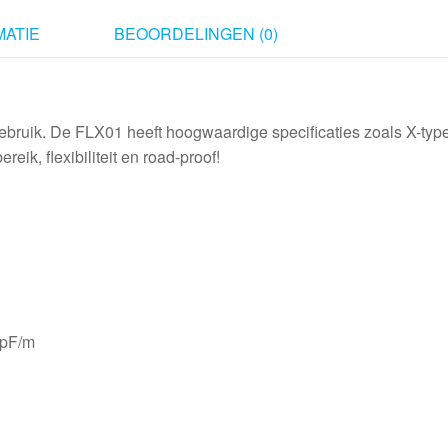
type
ATIE
BEOORDELINGEN (0)
20
m
aantal
bruik. De FLX01 heeft hoogwaardige specificaties zoals X-typ
eik, flexibiliteit en road-proof!
 pF/m