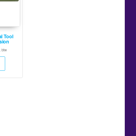
l Tool
sion
. btw