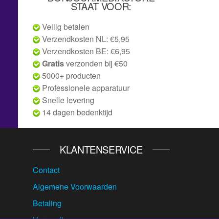
STAAT VOOR:
Veilig betalen
Verzendkosten NL: €5,95
Verzendkosten BE: €6,95
Gratis
verzonden bij €50
5000+ producten
Professionele apparatuur
Snelle levering
14 dagen bedenktijd
KLANTENSERVICE
Contact
Algemene Voorwaarden
Betaling