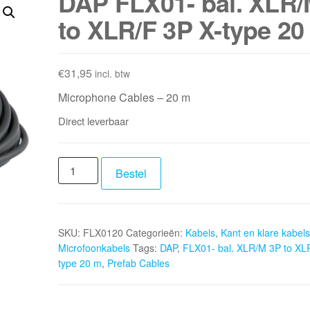
DAP FLX01- bal. XLR/
to XLR/F 3P X-type 20
€
31,95
incl. btw
Microphone Cables – 20 m
Direct leverbaar
DAP
Bestel
FLX01-
bal.
XLR/M
SKU:
FLX0120
Categorieën:
Kabels
,
Kant en klare kabels
3P
Microfoonkabels
Tags:
DAP
,
FLX01- bal. XLR/M 3P to XL
to
type 20 m
,
Prefab Cables
XLR/F
3P
X-