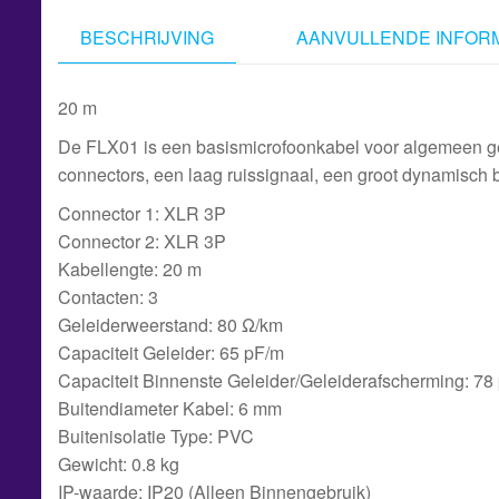
BESCHRIJVING
AANVULLENDE INFORM
20 m
De FLX01 is een basismicrofoonkabel voor algemeen ge
connectors, een laag ruissignaal, een groot dynamisch ber
Connector 1: XLR 3P
Connector 2: XLR 3P
Kabellengte: 20 m
Contacten: 3
Geleiderweerstand: 80 Ω/km
Capaciteit Geleider: 65 pF/m
Capaciteit Binnenste Geleider/Geleiderafscherming: 78
Buitendiameter Kabel: 6 mm
Buitenisolatie Type: PVC
Gewicht: 0.8 kg
IP-waarde: IP20 (Alleen Binnengebruik)