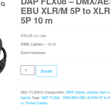
DAP FLX08 – DMX/AE
EBU XLR/M 5P to XLR
5P 10 m
€
35,95
incl. btw
DMX Cables – 10 m
Direct leverbaar
DAP
Bestel
FLX08
-
DMX/AES-
SKU:
FLX0810
Categorieën:
DMX Cables
,
Kabels
,
Kant e
EBU
kabels
Tags:
DAP
,
FLX08 - DMX/AES-EBU XLR/M 5P to X
XLR/M
m
,
Prefab Cables
5P