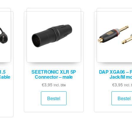
1.5
SEETRONIC XLR 5P
DAP XGA06 – R
Cable
Connector – male
Jack/M m
€
3,95
€
3,95
incl. btw
incl. 
Bestel
Bestel