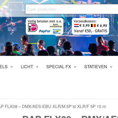
Zoeken
naar:
onjourMediaStore.nl
ofessionals
tertainment
ELS
LICHT
SPECIAL FX
STATIEVEN
AP FLX08 – DMX/AES-EBU XLR/M 5P to XLR/F 5P 10 m