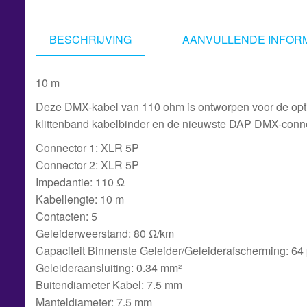
BESCHRIJVING
AANVULLENDE INFORM
10 m
Deze DMX-kabel van 110 ohm is ontworpen voor de opti
klittenband kabelbinder en de nieuwste DAP DMX-connect
Connector 1: XLR 5P
Connector 2: XLR 5P
Impedantie: 110 Ω
Kabellengte: 10 m
Contacten: 5
Geleiderweerstand: 80 Ω/km
Capaciteit Binnenste Geleider/Geleiderafscherming: 64
Geleideraansluiting: 0.34 mm²
Buitendiameter Kabel: 7.5 mm
Manteldiameter: 7.5 mm