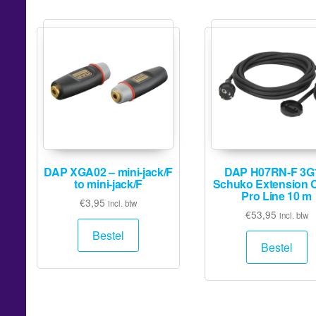
DAP XGA02 – mini-jack/F
DAP H07RN-F 3G
to mini-jack/F
Schuko Extension 
Pro Line 10 m
€
3,95
incl. btw
€
53,95
incl. btw
Bestel
Bestel