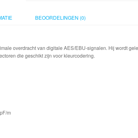
to
XLR/F
5P
ATIE
BEOORDELINGEN (0)
10
m
aantal
male overdracht van digitale AES/EBU-signalen. Hij wordt gel
oren die geschikt zijn voor kleurcodering.
 pF/m