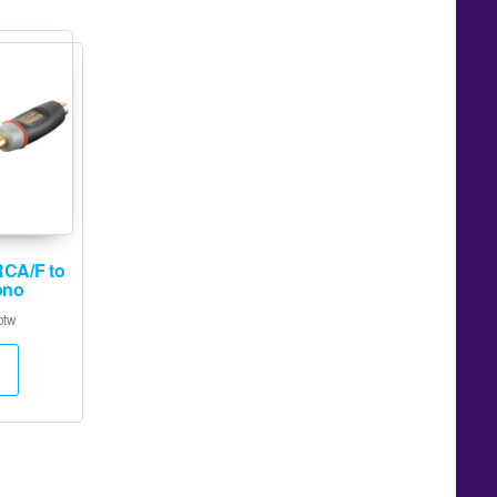
CA/F to
ono
btw