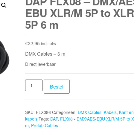
DAP FLX08 – DMX/AE
EBU XLR/M 5P to XLR
5P 6 m
€
22,95
incl. btw
DMX Cables – 6 m
Direct leverbaar
DAP
Bestel
FLX08
-
DMX/AES-
SKU:
FLX086
Categorieën:
DMX Cables
,
Kabels
,
Kant en
EBU
kabels
Tags:
DAP
,
FLX08 - DMX/AES-EBU XLR/M 5P to X
XLR/M
m
,
Prefab Cables
5P