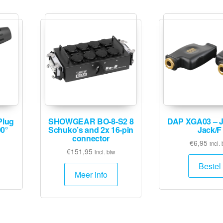
Plug
SHOWGEAR BO-8-S2 8
DAP XGA03 – J
90°
Schuko’s and 2x 16-pin
Jack/F
connector
€
6,95
incl. 
€
151,95
incl. btw
Bestel
Meer info