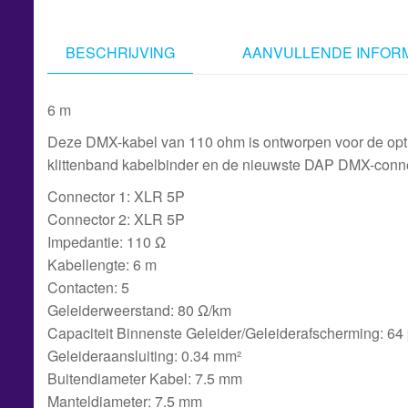
BESCHRIJVING
AANVULLENDE INFORM
6 m
Deze DMX-kabel van 110 ohm is ontworpen voor de opti
klittenband kabelbinder en de nieuwste DAP DMX-connect
Connector 1: XLR 5P
Connector 2: XLR 5P
Impedantie: 110 Ω
Kabellengte: 6 m
Contacten: 5
Geleiderweerstand: 80 Ω/km
Capaciteit Binnenste Geleider/Geleiderafscherming: 64
Geleideraansluiting: 0.34 mm²
Buitendiameter Kabel: 7.5 mm
Manteldiameter: 7.5 mm