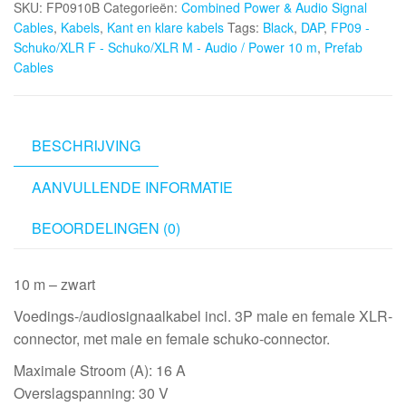
SKU:
FP0910B
Categorieën:
Combined Power & Audio Signal
F
Cables
,
Kabels
,
Kant en klare kabels
Tags:
Black
,
DAP
,
FP09 -
-
Schuko/XLR F - Schuko/XLR M - Audio / Power 10 m
,
Prefab
Schuko/XLR
Cables
M
-
Audio
/
BESCHRIJVING
Power
AANVULLENDE INFORMATIE
10
m,
BEOORDELINGEN (0)
Black
aantal
10 m – zwart
Voedings-/audiosignaalkabel incl. 3P male en female XLR-
connector, met male en female schuko-connector.
Maximale Stroom (A): 16 A
Overslagspanning: 30 V