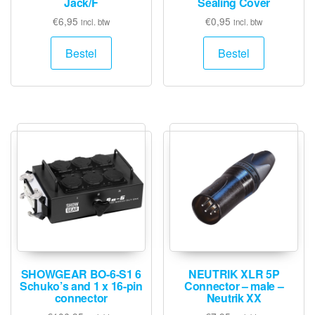
Jack/F
Sealing Cover
€
6,95
€
0,95
incl. btw
incl. btw
Bestel
Bestel
SHOWGEAR BO-6-S1 6
NEUTRIK XLR 5P
Schuko’s and 1 x 16-pin
Connector – male –
connector
Neutrik XX