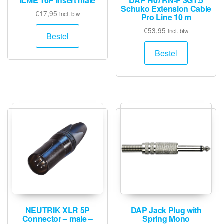
ILME 16P Insert male
DAP H07RN-F 3G1.5
Schuko Extension Cable
€
17,95
incl. btw
Pro Line 10 m
€
53,95
incl. btw
Bestel
Bestel
NEUTRIK XLR 5P
DAP Jack Plug with
Connector – male –
Spring Mono