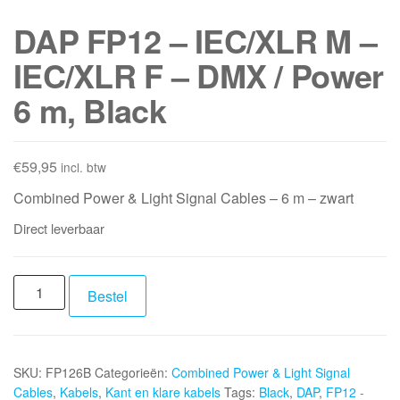
DAP FP12 – IEC/XLR M –
IEC/XLR F – DMX / Power
6 m, Black
€
59,95
incl. btw
Combined Power & Light Signal Cables – 6 m – zwart
Direct leverbaar
DAP
Bestel
FP12
-
IEC/XLR
SKU:
FP126B
Categorieën:
Combined Power & Light Signal
M
Cables
,
Kabels
,
Kant en klare kabels
Tags:
Black
,
DAP
,
FP12 -
-