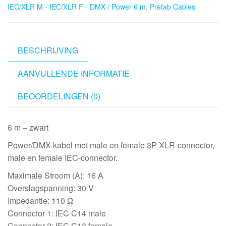
IEC/XLR M - IEC/XLR F - DMX / Power 6 m
,
Prefab Cables
IEC/XLR
F
-
DMX
BESCHRIJVING
/
AANVULLENDE INFORMATIE
Power
6
BEOORDELINGEN (0)
m,
Black
aantal
6 m – zwart
Power/DMX-kabel met male en female 3P XLR-connector,
male en female IEC-connector.
Maximale Stroom (A): 16 A
Overslagspanning: 30 V
Impedantie: 110 Ω
Connector 1: IEC C14 male
Connector 2: IEC C13 female