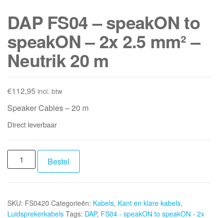
DAP FS04 – speakON to
speakON – 2x 2.5 mm² –
Neutrik 20 m
€
112,95
incl. btw
Speaker Cables – 20 m
Direct leverbaar
DAP
Bestel
FS04
-
speakON
SKU:
FS0420
Categorieën:
Kabels
,
Kant en klare kabels
,
to
Luidsprekerkabels
Tags:
DAP
,
FS04 - speakON to speakON - 2x
speakON