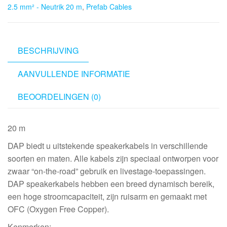
2.5 mm² - Neutrik 20 m
,
Prefab Cables
-
2x
2.5
mm²
BESCHRIJVING
-
AANVULLENDE INFORMATIE
Neutrik
20
BEOORDELINGEN (0)
m
aantal
20 m
DAP biedt u uitstekende speakerkabels in verschillende
soorten en maten. Alle kabels zijn speciaal ontworpen voor
zwaar “on-the-road” gebruik en livestage-toepassingen.
DAP speakerkabels hebben een breed dynamisch bereik,
een hoge stroomcapaciteit, zijn ruisarm en gemaakt met
OFC (Oxygen Free Copper).
Kenmerken: