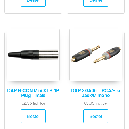
DAP N-CON Mini XLR 4P
DAP XGA06 – RCA/F to
Plug – male
Jack/M mono
€
2,95
€
3,95
incl. btw
incl. btw
Bestel
Bestel