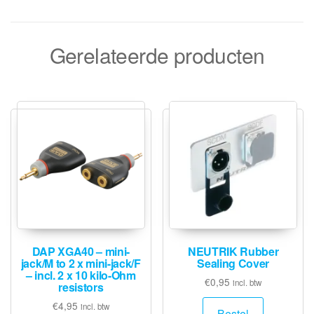
Gerelateerde producten
DAP XGA40 – mini-
NEUTRIK Rubber
jack/M to 2 x mini-jack/F
Sealing Cover
– incl. 2 x 10 kilo-Ohm
€
0,95
incl. btw
resistors
€
4,95
incl. btw
Bestel