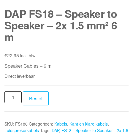
DAP FS18 – Speaker to
Speaker – 2x 1.5 mm² 6
m
€
22,95
incl. btw
Speaker Cables – 6 m
Direct leverbaar
DAP
Bestel
FS18
-
Speaker
SKU:
FS186
Categorieën:
Kabels
,
Kant en klare kabels
,
to
Luidsprekerkabels
Tags:
DAP
,
FS18 - Speaker to Speaker - 2x 1.5
Speaker