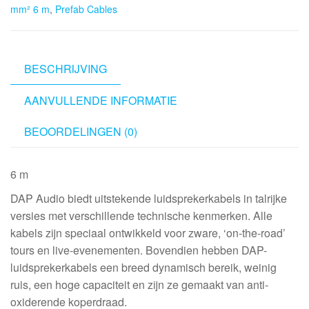
mm² 6 m
,
Prefab Cables
-
2x
1.5
mm²
BESCHRIJVING
6
AANVULLENDE INFORMATIE
m
aantal
BEOORDELINGEN (0)
6 m
DAP Audio biedt uitstekende luidsprekerkabels in talrijke
versies met verschillende technische kenmerken. Alle
kabels zijn speciaal ontwikkeld voor zware, ‘on-the-road’
tours en live-evenementen. Bovendien hebben DAP-
luidsprekerkabels een breed dynamisch bereik, weinig
ruis, een hoge capaciteit en zijn ze gemaakt van anti-
oxiderende koperdraad.