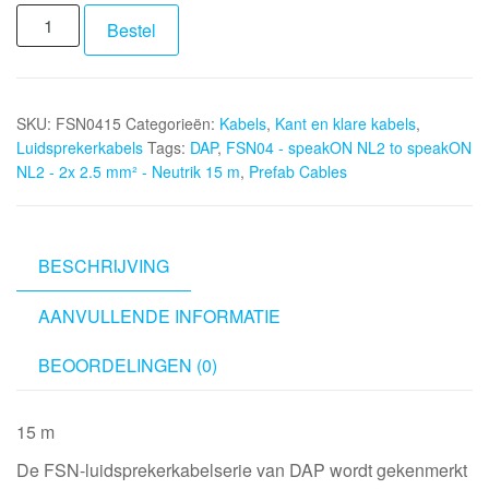
DAP
Bestel
FSN04
-
speakON
SKU:
FSN0415
Categorieën:
Kabels
,
Kant en klare kabels
,
NL2
Luidsprekerkabels
Tags:
DAP
,
FSN04 - speakON NL2 to speakON
to
NL2 - 2x 2.5 mm² - Neutrik 15 m
,
Prefab Cables
speakON
NL2
-
2x
BESCHRIJVING
2.5
AANVULLENDE INFORMATIE
mm²
-
BEOORDELINGEN (0)
Neutrik
15
m
15 m
aantal
De FSN-luidsprekerkabelserie van DAP wordt gekenmerkt