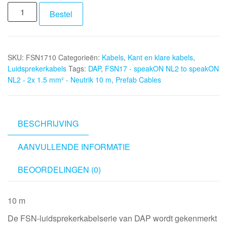
DAP
Bestel
FSN17
-
speakON
SKU:
FSN1710
Categorieën:
Kabels
,
Kant en klare kabels
,
NL2
Luidsprekerkabels
Tags:
DAP
,
FSN17 - speakON NL2 to speakON
to
NL2 - 2x 1.5 mm² - Neutrik 10 m
,
Prefab Cables
speakON
NL2
-
2x
BESCHRIJVING
1.5
AANVULLENDE INFORMATIE
mm²
-
BEOORDELINGEN (0)
Neutrik
10
m
10 m
aantal
De FSN-luidsprekerkabelserie van DAP wordt gekenmerkt