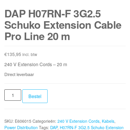
DAP H07RN-F 3G2.5
Schuko Extension Cable
Pro Line 20 m
€
135,95
incl. btw
240 V Extension Cords – 20 m
Direct leverbaar
DAP
Bestel
H07RN-
F
3G2.5
SKU:
E606015
Categorieën:
240 V Extension Cords
,
Kabels
,
Schuko
Power Distribution
Tags:
DAP
,
H07RN-F 3G2.5 Schuko Extension
Extension