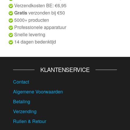
Verzendkosten BE: €6,95
Gratis
verzonden bij €50
5000+ producten
Professionele apparatuur
Snelle levering
14 dagen bedenktijd
KLANTENSERVICE
Contact
Algemene Voorwaarden
Betaling
Verzending
Ruilen & Retour