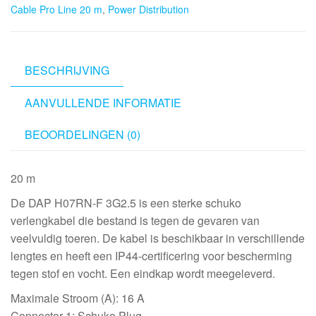
Cable Pro Line 20 m
,
Power Distribution
Cable
Pro
Line
20
BESCHRIJVING
m
AANVULLENDE INFORMATIE
aantal
BEOORDELINGEN (0)
20 m
De DAP H07RN-F 3G2.5 is een sterke schuko
verlengkabel die bestand is tegen de gevaren van
veelvuldig toeren. De kabel is beschikbaar in verschillende
lengtes en heeft een IP44-certificering voor bescherming
tegen stof en vocht. Een eindkap wordt meegeleverd.
Maximale Stroom (A): 16 A
Connector 1: Schuko Plug