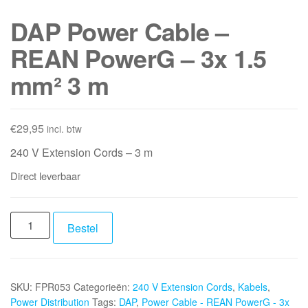
DAP Power Cable –
REAN PowerG – 3x 1.5
mm² 3 m
€
29,95
incl. btw
240 V Extension Cords – 3 m
Direct leverbaar
DAP
Bestel
Power
Cable
-
SKU:
FPR053
Categorieën:
240 V Extension Cords
,
Kabels
,
REAN
Power Distribution
Tags:
DAP
,
Power Cable - REAN PowerG - 3x
PowerG