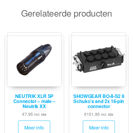
Gerelateerde producten
NEUTRIK XLR 5P
SHOWGEAR BO-8-S2 8
Connector – male –
Schuko’s and 2x 16-pin
Neutrik XX
connector
€
7,95
€
151,95
incl. btw
incl. btw
Meer info
Meer info