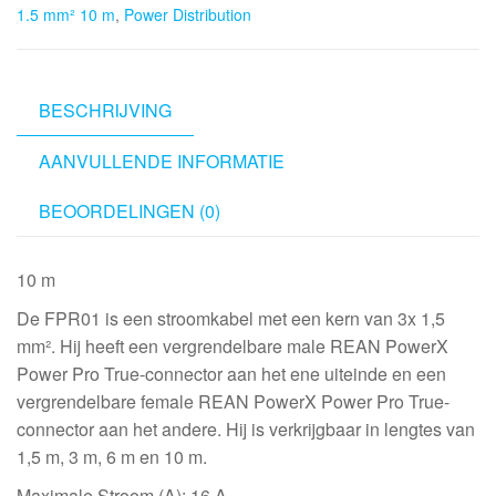
1.5 mm² 10 m
,
Power Distribution
-
3x
1.5
mm²
BESCHRIJVING
10
AANVULLENDE INFORMATIE
m
aantal
BEOORDELINGEN (0)
10 m
De FPR01 is een stroomkabel met een kern van 3x 1,5
mm². Hij heeft een vergrendelbare male REAN PowerX
Power Pro True-connector aan het ene uiteinde en een
vergrendelbare female REAN PowerX Power Pro True-
connector aan het andere. Hij is verkrijgbaar in lengtes van
1,5 m, 3 m, 6 m en 10 m.
Maximale Stroom (A): 16 A