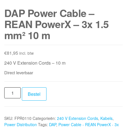
DAP Power Cable –
REAN PowerX – 3x 1.5
mm² 10 m
€
81,95
incl. btw
240 V Extension Cords – 10 m
Direct leverbaar
DAP
Bestel
Power
Cable
-
SKU:
FPR0110
Categorieën:
240 V Extension Cords
,
Kabels
,
REAN
Power Distribution
Tags:
DAP
,
Power Cable - REAN PowerX - 3x
PowerX