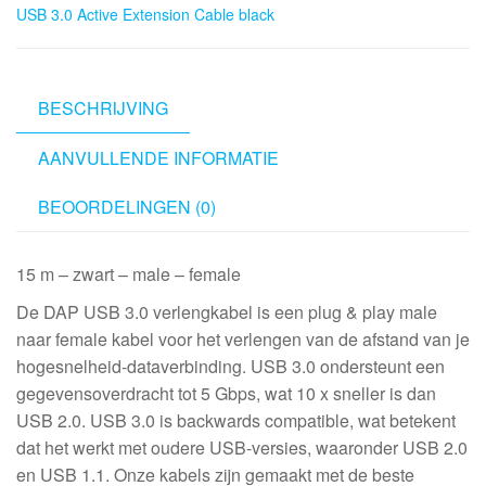
USB 3.0 Active Extension Cable black
black,
male
-
female
BESCHRIJVING
15
AANVULLENDE INFORMATIE
m
aantal
BEOORDELINGEN (0)
15 m – zwart – male – female
De DAP USB 3.0 verlengkabel is een plug & play male
naar female kabel voor het verlengen van de afstand van je
hogesnelheid-dataverbinding. USB 3.0 ondersteunt een
gegevensoverdracht tot 5 Gbps, wat 10 x sneller is dan
USB 2.0. USB 3.0 is backwards compatible, wat betekent
dat het werkt met oudere USB-versies, waaronder USB 2.0
en USB 1.1. Onze kabels zijn gemaakt met de beste