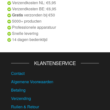
Verzendkosten NL: €5,95
Verzendkosten BE: €6,95
Gratis
verzonden bij €50
5000+ producten
Professionele apparatuur
Snelle levering
14 dagen bedenktijd
KLANTENSERVICE
Contact
Algemene Voorwaarden
Betaling
Verzending
Ruilen & Retour