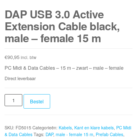
DAP USB 3.0 Active
Extension Cable black,
male – female 15 m
€
90,95
incl. btw
PC Midi & Data Cables – 15 m – zwart – male – female
Direct leverbaar
DAP
Bestel
USB
3.0
Active
SKU:
FD5015
Categorieën:
Kabels
,
Kant en klare kabels
,
PC Midi
Extension
& Data Cables
Tags:
DAP
,
male - female 15 m
,
Prefab Cables
,
Cable