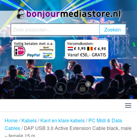
Ga
naar
de
BonjourMediaStore.nl
Professionals in
inhoud
Zoeken
Zoeken
Entertainment
naar:
0
Home
/
Kabels
/
Kant en klare kabels
/
PC Midi & Data
Cables
/ DAP USB 3.0 Active Extension Cable black, male
– female 15 m