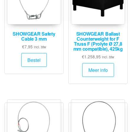
SHOWGEAR Safety
SHOWGEAR Ballast
Cable 3 mm
Counterweight for F
Truss F (Prolyte Ø 27,8
€
7,95
incl. btw
mm compatible), 425kg
€
1.258,95
incl. btw
Bestel
Meer info