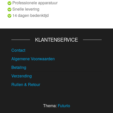
Professionele apparatuur
Snelle levering
14 dagen bedenktijd
KLANTENSERVICE
Contact
Algemene Voorwaarden
Betaling
Verzending
Ruilen & Retour
Thema:
Futurio