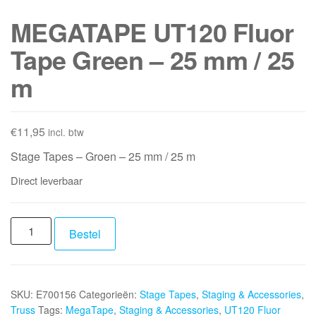
MEGATAPE UT120 Fluor
Tape Green – 25 mm / 25
m
€
11,95
incl. btw
Stage Tapes – Groen – 25 mm / 25 m
Direct leverbaar
MEGATAPE
Bestel
UT120
Fluor
Tape
SKU:
E700156
Categorieën:
Stage Tapes
,
Staging & Accessories
,
Green
Truss
Tags:
MegaTape
,
Staging & Accessories
,
UT120 Fluor
-