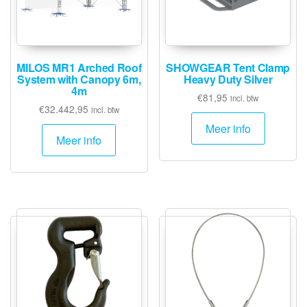
MILOS MR1 Arched Roof
SHOWGEAR Tent Clamp
System with Canopy 6m,
Heavy Duty Silver
4m
€
81,95
incl. btw
€
32.442,95
incl. btw
Meer info
Meer info