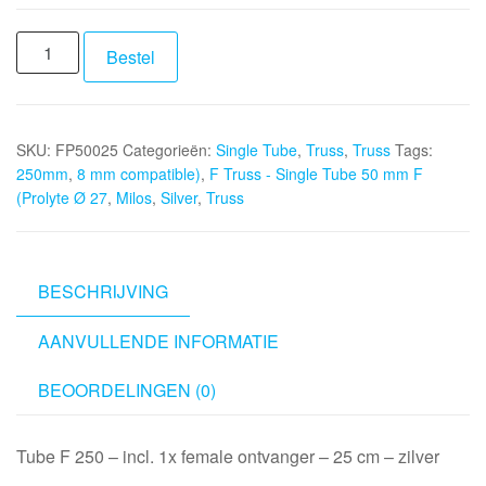
MILOS
Bestel
F
Truss
-
SKU:
FP50025
Categorieën:
Single Tube
,
Truss
,
Truss
Tags:
Single
250mm
,
8 mm compatible)
,
F Truss - Single Tube 50 mm F
Tube
(Prolyte Ø 27
,
Milos
,
Silver
,
Truss
50
mm
F
(Prolyte
BESCHRIJVING
Ø
AANVULLENDE INFORMATIE
27,8
mm
BEOORDELINGEN (0)
compatible),
Silver,
250mm
Tube F 250 – incl. 1x female ontvanger – 25 cm – zilver
aantal