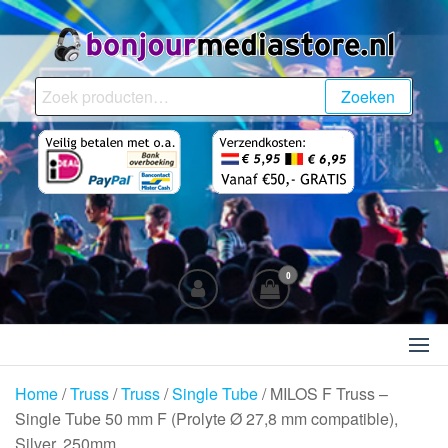
Ga
naar
de
BonjourMediaStore.nl
Professionals in
inhoud
Zoeken
Zoeken
Entertainment
naar:
0
Home
/
Truss
/
Truss
/
Single Tube
/ MILOS F Truss –
Single Tube 50 mm F (Prolyte Ø 27,8 mm compatible),
Silver, 250mm