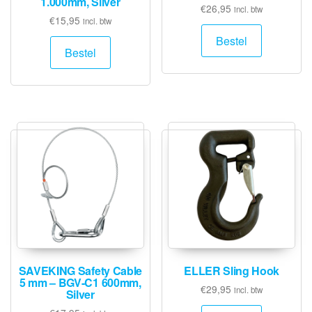
1.000mm, Silver
€
26,95
incl. btw
€
15,95
incl. btw
Bestel
Bestel
SAVEKING Safety Cable
ELLER Sling Hook
5 mm – BGV-C1 600mm,
€
29,95
incl. btw
Silver