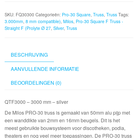
Square
SKU:
FQ30300
Categorieën:
Pro-30 Square
,
Truss
,
Truss
Tags:
F
3.000mm
,
8 mm compatible)
,
Milos
,
Pro-30 Square F Truss -
Truss
Straight F (Prolyte Ø 27
,
Silver
,
Truss
-
Straight
F
(Prolyte
BESCHRIJVING
Ø
AANVULLENDE INFORMATIE
27,8
mm
BEOORDELINGEN (0)
compatible),
Silver,
3.000mm
QTF3000 – 3000 mm – silver
aantal
De Milos PRO-30 truss is gemaakt van 50mm alu pijp met
een wanddikte van 2mm en 16mm beugels. Dit is het
meest gebruikte bouwsysteem voor discotheken, podia,
theaters en nog veel meer toepassingen. De PRO-30 truss