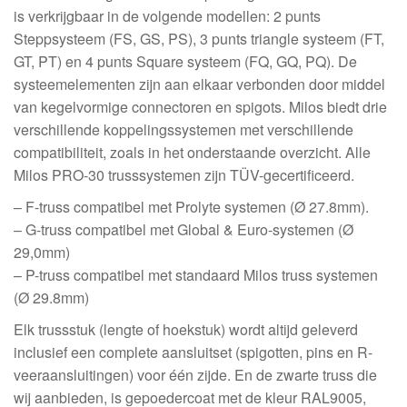
is verkrijgbaar in de volgende modellen: 2 punts
Steppsysteem (FS, GS, PS), 3 punts triangle systeem (FT,
GT, PT) en 4 punts Square systeem (FQ, GQ, PQ). De
systeemelementen zijn aan elkaar verbonden door middel
van kegelvormige connectoren en spigots. Milos biedt drie
verschillende koppelingssystemen met verschillende
compatibiliteit, zoals in het onderstaande overzicht. Alle
Milos PRO-30 trusssystemen zijn TÜV-gecertificeerd.
– F-truss compatibel met Prolyte systemen (Ø 27.8mm).
– G-truss compatibel met Global & Euro-systemen (Ø
29,0mm)
– P-truss compatibel met standaard Milos truss systemen
(Ø 29.8mm)
Elk trussstuk (lengte of hoekstuk) wordt altijd geleverd
inclusief een complete aansluitset (spigotten, pins en R-
veeraansluitingen) voor één zijde. En de zwarte truss die
wij aanbieden, is gepoedercoat met de kleur RAL9005,