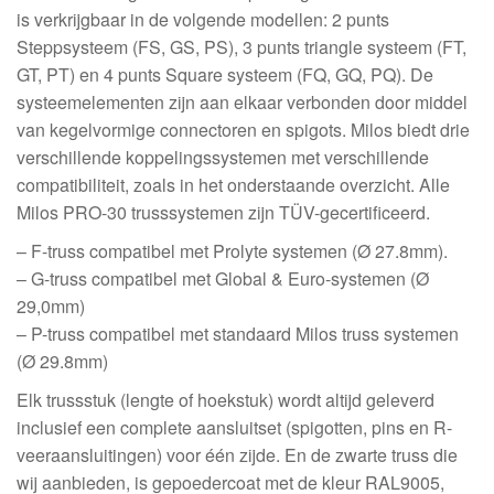
mm
is verkrijgbaar in de volgende modellen: 2 punts
compatible),
Steppsysteem (FS, GS, PS), 3 punts triangle systeem (FT,
Silver
GT, PT) en 4 punts Square systeem (FQ, GQ, PQ). De
aantal
systeemelementen zijn aan elkaar verbonden door middel
van kegelvormige connectoren en spigots. Milos biedt drie
verschillende koppelingssystemen met verschillende
compatibiliteit, zoals in het onderstaande overzicht. Alle
Milos PRO-30 trusssystemen zijn TÜV-gecertificeerd.
– F-truss compatibel met Prolyte systemen (Ø 27.8mm).
– G-truss compatibel met Global & Euro-systemen (Ø
29,0mm)
– P-truss compatibel met standaard Milos truss systemen
(Ø 29.8mm)
Elk trussstuk (lengte of hoekstuk) wordt altijd geleverd
inclusief een complete aansluitset (spigotten, pins en R-
veeraansluitingen) voor één zijde. En de zwarte truss die
wij aanbieden, is gepoedercoat met de kleur RAL9005,