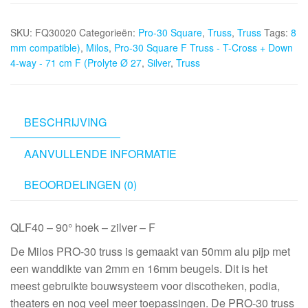
Square
SKU:
FQ30020
Categorieën:
Pro-30 Square
,
Truss
,
Truss
Tags:
8
F
mm compatible)
,
Milos
,
Pro-30 Square F Truss - T-Cross + Down
Truss
4-way - 71 cm F (Prolyte Ø 27
,
Silver
,
Truss
-
T-
Cross
+
BESCHRIJVING
Down
AANVULLENDE INFORMATIE
4-
way
BEOORDELINGEN (0)
-
71
cm
QLF40 – 90° hoek – zilver – F
F
De Milos PRO-30 truss is gemaakt van 50mm alu pijp met
(Prolyte
een wanddikte van 2mm en 16mm beugels. Dit is het
Ø
meest gebruikte bouwsysteem voor discotheken, podia,
27,8
theaters en nog veel meer toepassingen. De PRO-30 truss