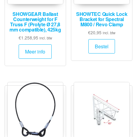
SHOWGEAR Ballast
SHOWTEC Quick Lock
Counterweight for F
Bracket for Spectral
Truss F (Prolyte Ø 27,8
M800 / Revo Clamp
mm compatible), 425kg
€
20,95
incl. btw
€
1.258,95
incl. btw
Bestel
Meer info