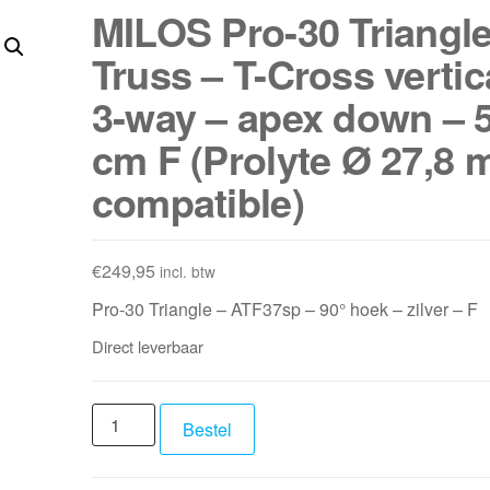
MILOS Pro-30 Triangle
Truss – T-Cross vertic
3-way – apex down – 
cm F (Prolyte Ø 27,8
compatible)
€
249,95
incl. btw
Pro-30 Triangle – ATF37sp – 90° hoek – zilver – F
Direct leverbaar
MILOS
Bestel
Pro-
30