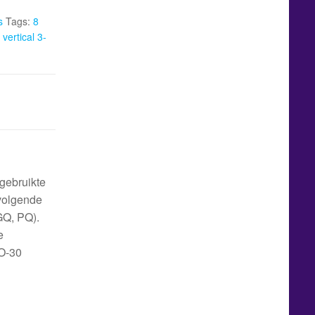
s
Tags:
8
vertical 3-
gebruikte
 volgende
GQ, PQ).
e
RO-30