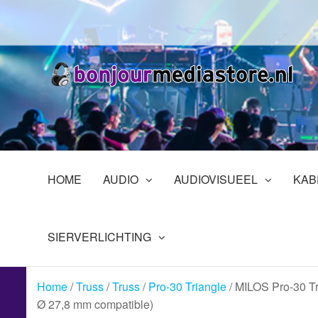
Ga
naar
de
inhoud
B
Pr
in
En
HOME
AUDIO
AUDIOVISUEEL
KAB
SIERVERLICHTING
Home
/
Truss
/
Truss
/
Pro-30 Triangle
/ MILOS Pro-30 Tr
Ø 27,8 mm compatible)