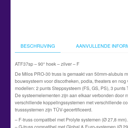
BESCHRIJVING
AANVULLENDE INFORM
ATF37sp – 90° hoek – zilver – F
De Milos PRO-30 truss is gemaakt van 50mm-alubuis me
bouwsysteem voor discotheken, podia, theaters en nog 
modellen: 2 punts Steppsysteem (FS, GS, PS), 3 punts 
De systeemelementen zijn aan elkaar verbonden door mi
verschillende koppelingssystemen met verschillende comp
trusssystemen zijn TÜV-gecertificeerd.
– F-truss compatibel met Prolyte systemen (Ø 27,8 mm).
– G-truss compatibel met Global & Euro-systemen (Ø 2