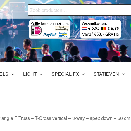
Zoeken
naar:
onjourMediaStore.nl
ofessionals
tertainment
ELS
LICHT
SPECIAL FX
STATIEVEN
iangle F Truss – T-Cross vertical – 3-way – apex down – 50 cm 