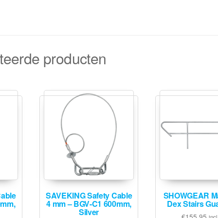
teerde producten
able
SAVEKING Safety Cable
SHOWGEAR M
0mm,
4 mm – BGV-C1 600mm,
Dex Stairs Gua
Silver
€
155,95
incl