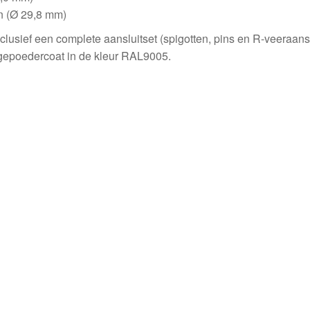
Ø
en (Ø 29,8 mm)
27,8
inclusief een complete aansluitset (spigotten, pins en R-veeraans
mm
s gepoedercoat in de kleur RAL9005.
compatible)
aantal