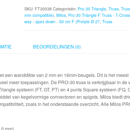
Triangle
SKU:
FT30038
Categorieën:
Pro-30 Triangle
,
Truss
,
Trus
F
mm compatible)
,
Milos
,
Pro-30 Triangle F Truss - T-Cross 
Truss
way - apex down - 50 cm F (Prolyte Ø 27
,
Truss
-
T-
Cross
vertical
ATIE
BEOORDELINGEN (0)
-
3-
way
-
t een wanddikte van 2 mm en 16mm-beugels. Dit is het meest 
apex
veel meer toepassingen. De PRO-30 truss is verkrijgbaar in de
down
Triangle systeem (FT, GT, PT) en 4 punts Square systeem (FQ, 
-
ddel van kegelvormige connectoren en spigots. Milos biedt dri
50
atibiliteit, zoals in het onderstaande overzicht. Alle Milos P
cm
F
(Prolyte
9,0 mm)