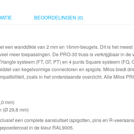
ATIE
BEOORDELINGEN (0)
t een wanddikte van 2 mm en 16mm-beugels. Dit is het meest 
veel meer toepassingen. De PRO-30 truss is verkrijgbaar in de
Triangle systeem (FT, GT, PT) en 4 punts Square systeem (FQ, 
ddel van kegelvormige connectoren en spigots. Milos biedt dri
atibiliteit, zoals in het onderstaande overzicht. Alle Milos P
9,0 mm)
en (Ø 29,8 mm)
inclusief een complete aansluitset (spigotten, pins en R-veeraans
s gepoedercoat in de kleur RAL9005.