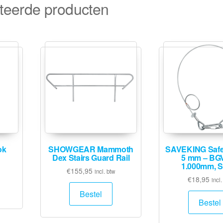
teerde producten
ok
SHOWGEAR Mammoth
SAVEKING Safe
Dex Stairs Guard Rail
5 mm – BG
1.000mm, Si
€
155,95
incl. btw
€
18,95
incl.
Bestel
Bestel