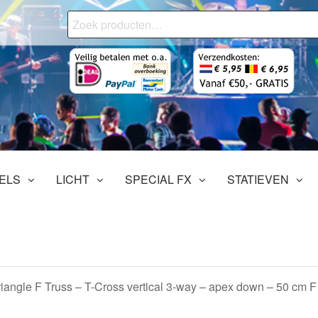
Zoeken
naar:
onjourMediaStore.nl
ofessionals
tertainment
ELS
LICHT
SPECIAL FX
STATIEVEN
iangle F Truss – T-Cross vertical 3-way – apex down – 50 cm F 