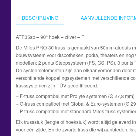
BESCHRIJVING
AANVULLENDE INFORM
ATF35sp – 90° hoek – zilver – F
De Milos PRO-30 truss is gemaakt van 50mm-alubuis me
bouwsysteem voor discotheken, podia, theaters en nog 
modellen: 2 punts Steppsysteem (FS, GS, PS), 3 punts 
De systeemelementen zijn aan elkaar verbonden door mi
verschillende koppelingssystemen met verschillende comp
trusssystemen zijn TÜV-gecertificeerd.
– F-truss compatibel met Prolyte systemen (Ø 27,8 mm).
– G-truss compatibel met Global & Euro-systemen (Ø 2
– P-truss compatibel met standaard Milos truss system
Elk trussstuk (lengte of hoekstuk) wordt altijd geleverd 
voor één zijde. En de zwarte truss die wij aanbieden, i