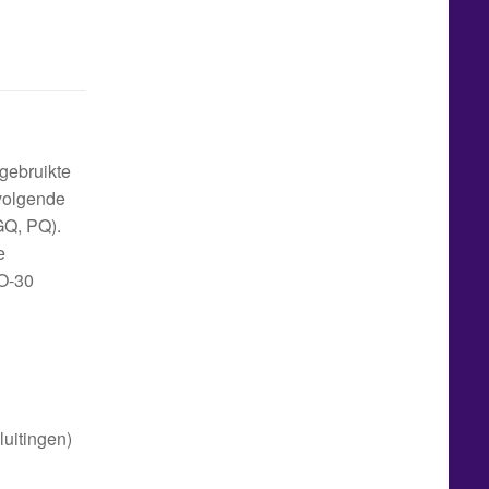
gebruikte
 volgende
GQ, PQ).
e
RO-30
luitingen)