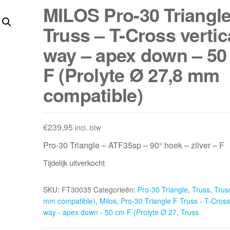
MILOS Pro-30 Triangle
Truss – T-Cross vertica
way – apex down – 50
F (Prolyte Ø 27,8 mm
compatible)
€
239,95
incl. btw
Pro-30 Triangle – ATF35sp – 90° hoek – zilver – F
Tijdelijk uitverkocht
SKU:
FT30035
Categorieën:
Pro-30 Triangle
,
Truss
,
Trus
mm compatible)
,
Milos
,
Pro-30 Triangle F Truss - T-Cross 
way - apex down - 50 cm F (Prolyte Ø 27
,
Truss