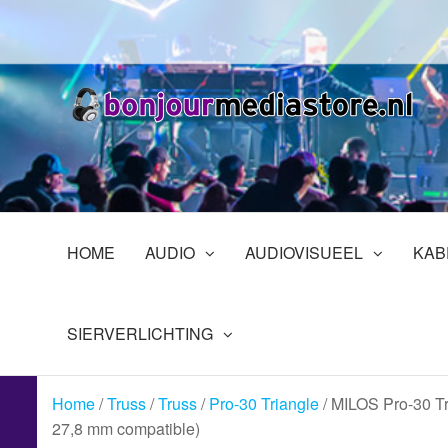
Ga
naar
de
inhoud
B
Pr
in
En
HOME
AUDIO
AUDIOVISUEEL
KAB
SIERVERLICHTING
Home
/
Truss
/
Truss
/
Pro-30 Triangle
/ MILOS Pro-30 Tr
27,8 mm compatible)