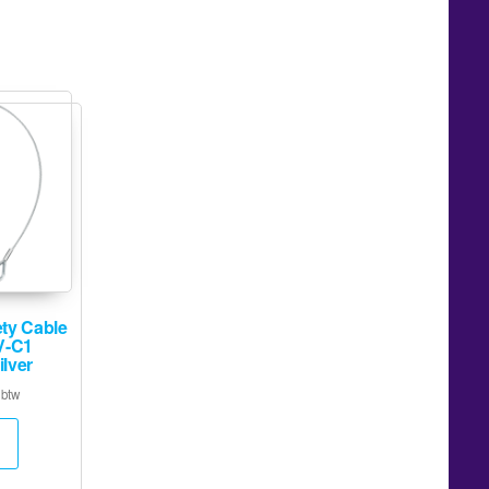
ty Cable
V-C1
lver
 btw