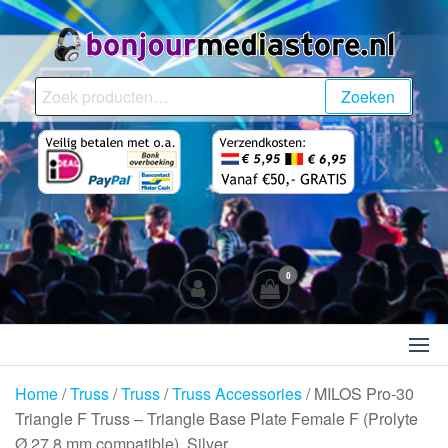
Ga
naar
de
BonjourMediaStore.nl
Professionals in
inhoud
Zoeken
Zoeken
Entertainment
naar:
0
Home
/
Truss
/
Truss
/
Truss Accessories
/ MILOS Pro-30
Triangle F Truss – Triangle Base Plate Female F (Prolyte
Ø 27,8 mm compatible), Silver