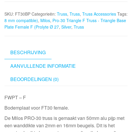
Triangle
SKU:
FT30BP
Categorieën:
Truss
,
Truss
,
Truss Accessories
Tags:
F
8 mm compatible)
,
Milos
,
Pro-30 Triangle F Truss - Triangle Base
Truss
Plate Female F (Prolyte Ø 27
,
Silver
,
Truss
-
Triangle
Base
Plate
BESCHRIJVING
Female
AANVULLENDE INFORMATIE
F
(Prolyte
BEOORDELINGEN (0)
Ø
27,8
mm
FWPT – F
compatible),
Bodemplaat voor FT30 female.
Silver
aantal
De Milos PRO-30 truss is gemaakt van 50mm alu pijp met
een wanddikte van 2mm en 16mm beugels. Dit is het