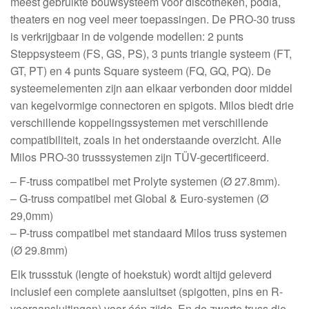
meest gebruikte bouwsysteem voor discotheken, podia,
theaters en nog veel meer toepassingen. De PRO-30 truss
is verkrijgbaar in de volgende modellen: 2 punts
Steppsysteem (FS, GS, PS), 3 punts triangle systeem (FT,
GT, PT) en 4 punts Square systeem (FQ, GQ, PQ). De
systeemelementen zijn aan elkaar verbonden door middel
van kegelvormige connectoren en spigots. Milos biedt drie
verschillende koppelingssystemen met verschillende
compatibiliteit, zoals in het onderstaande overzicht. Alle
Milos PRO-30 trusssystemen zijn TÜV-gecertificeerd.
– F-truss compatibel met Prolyte systemen (Ø 27.8mm).
– G-truss compatibel met Global & Euro-systemen (Ø
29,0mm)
– P-truss compatibel met standaard Milos truss systemen
(Ø 29.8mm)
Elk trussstuk (lengte of hoekstuk) wordt altijd geleverd
inclusief een complete aansluitset (spigotten, pins en R-
veeraansluitingen) voor één zijde. En de zwarte truss die