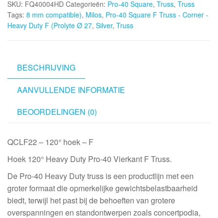
SKU:
FQ40004HD
Categorieën:
Pro-40 Square
,
Truss
,
Truss
F
Tags:
8 mm compatible)
,
Milos
,
Pro-40 Square F Truss - Corner -
Truss
Heavy Duty F (Prolyte Ø 27
,
Silver
,
Truss
-
Corner
-
Heavy
BESCHRIJVING
Duty
AANVULLENDE INFORMATIE
F
(Prolyte
BEOORDELINGEN (0)
Ø
27,8
mm
QCLF22 – 120° hoek – F
compatible),
Hoek 120° Heavy Duty Pro-40 Vierkant F Truss.
Silver
aantal
De Pro-40 Heavy Duty truss is een productlijn met een
groter formaat die opmerkelijke gewichtsbelastbaarheid
biedt, terwijl het past bij de behoeften van grotere
overspanningen en standontwerpen zoals concertpodia,