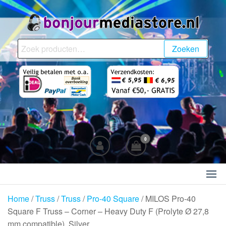
Ga
naar
de
BonjourMediaStore.nl
Professionals in
inhoud
Zoeken
Zoeken
Entertainment
naar:
0
Home
/
Truss
/
Truss
/
Pro-40 Square
/ MILOS Pro-40
Square F Truss – Corner – Heavy Duty F (Prolyte Ø 27,8
mm compatible), Silver