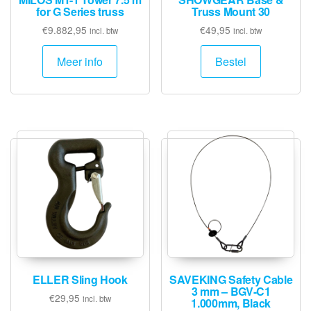
for G Series truss
Truss Mount 30
€
9.882,95
€
49,95
incl. btw
incl. btw
Meer info
Bestel
ELLER Sling Hook
SAVEKING Safety Cable
3 mm – BGV-C1
€
29,95
incl. btw
1.000mm, Black